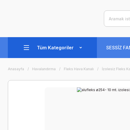
Tüm Kategoriler
SESSİZ F
Anasayfa
Havalandırma
Fleks Hava Kanalı
İzolesiz Fleks K