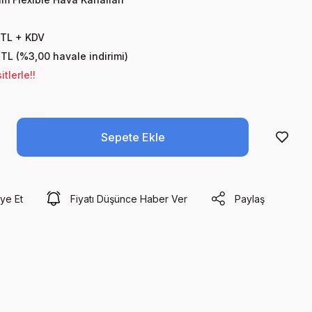
 TL + KDV
 TL (%3,00 havale indirimi)
tlerle!!
Sepete Ekle
ye Et
Fiyatı Düşünce Haber Ver
Paylaş