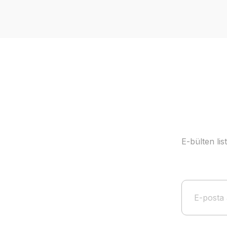
Ürün resmi kalitesiz, bozuk veya görüntülenemiyor.
Ürün açıklamasında eksik bilgiler bulunuyor.
Ürün bilgilerinde hatalar bulunuyor.
Ürün fiyatı diğer sitelerden daha pahalı.
Bu ürüne benzer farklı alternatifler olmalı.
E-bülten li