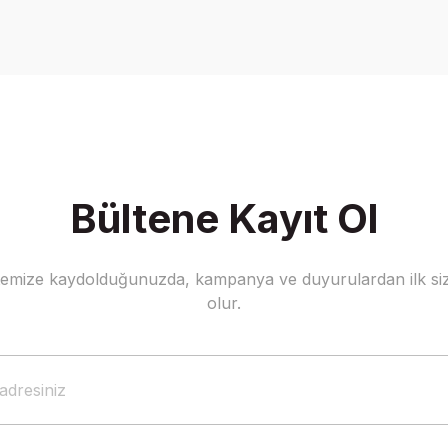
Bu ürüne ilk yorumu siz yapın!
Yorum Yaz
Bültene Kayıt Ol
stemize kaydolduğunuzda, kampanya ve duyurulardan ilk siz
Gönder
olur.