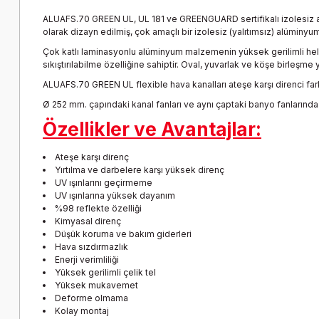
ALUAFS.70 GREEN UL, UL 181 ve GREENGUARD sertifikalı izolesiz alüm
olarak dizayn edilmiş, çok amaçlı bir izolesiz (yalıtımsız) alüminyum
Çok katlı laminasyonlu alüminyum malzemenin yüksek gerilimli hele
sıkıştırılabilme özelliğine sahiptir. Oval, yuvarlak ve köşe birleşme
ALUAFS.70 GREEN UL flexible hava kanalları ateşe karşı direnci farkl
Ø 252 mm. çapındaki kanal fanları ve aynı çaptaki banyo fanlarında ku
Özellikler ve Avantajlar:
Ateşe karşı direnç
Yırtılma ve darbelere karşı yüksek direnç
UV ışınlarını geçirmeme
UV ışınlarına yüksek dayanım
%98 reflekte özelliği
Kimyasal direnç
Düşük koruma ve bakım giderleri
Hava sızdırmazlık
Enerji verimliliği
Yüksek gerilimli çelik tel
Yüksek mukavemet
Deforme olmama
Kolay montaj