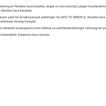
inyum flexible hava kanalları, düşük ve orta basınçta çalışan havalandırma, 
 flexible hava kanalıdır.
zon çelik tel ile takviyesiyle üretilmiştir. ALUAFS.70 GREEN UL flexible ha
 yerlerinde montajı kolaydır.
ı ülkelerin kuruluşlarınca test edilmiş ve sertifikalandırılmıştır. Herhangi bir
llanılabilir. Kullanıma hazır üründür.