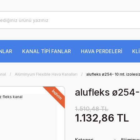
ANLAR
KANAL TİPİ FANLAR
HAVA PERDELERİ
KL
anal
Alüminyum Flexible Hava Kanalları
alufleks ø254- 10 mt. izolesi
alufleks ø254- 
İndirim
1.510,48 TL
1.132,86 TL
Kategori
Alüminyu