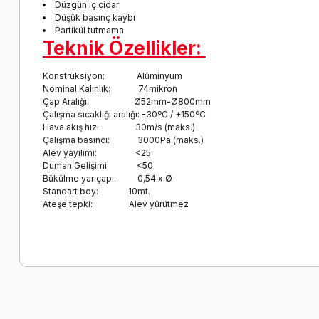
Düzgün iç cidar
Düşük basınç kaybı
Partikül tutmama
Teknik Özellikler:
Konstrüksiyon: Alüminyum
Nominal Kalınlık: 74mikron
Çap Aralığı: Ø52mm-Ø800mm
Çalışma sıcaklığı aralığı: -30ºC / +150ºC
Hava akış hızı: 30m/s (maks.)
Çalışma basıncı: 3000Pa (maks.)
Alev yayılımı: <25
Duman Gelişimi: <50
Bükülme yarıçapı: 0,54 x Ø
Standart boy: 10mt.
Ateşe tepki: Alev yürütmez
Bu ürünün fiyat bilgisi, resim, ürün açıklamalarında ve diğer k
Görüş ve önerileriniz için teşekkür ederiz.