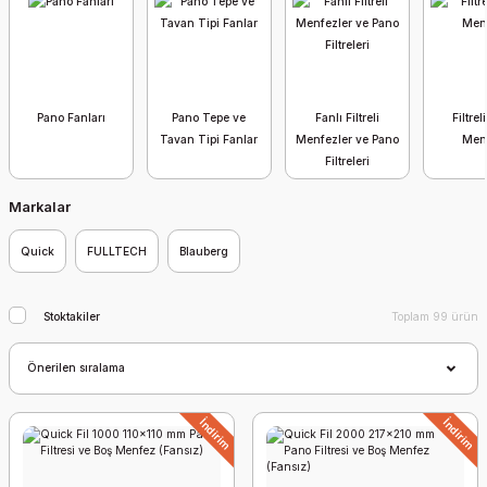
Pano Fanları
Pano Tepe ve
Fanlı Filtreli
Filtre
Tavan Tipi Fanlar
Menfezler ve Pano
Men
Filtreleri
Markalar
Quick
FULLTECH
Blauberg
Stoktakiler
Toplam 99 ürün
İndirim
İndirim