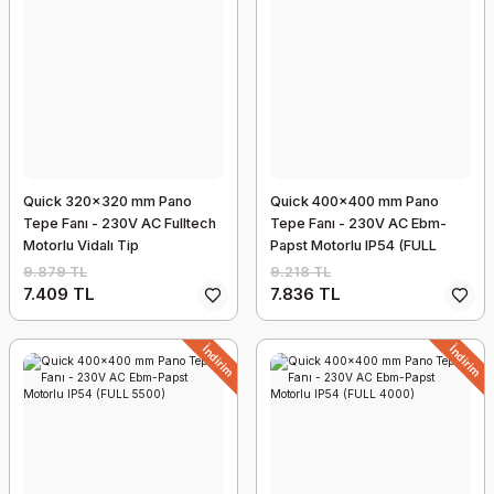
Quick 320x320 mm Pano
Quick 400x400 mm Pano
Tepe Fanı - 230V AC Fulltech
Tepe Fanı - 230V AC Ebm-
Motorlu Vidalı Tip
Papst Motorlu IP54 (FULL
(RF190APA23-H)
6000)
9.879 TL
9.218 TL
7.409 TL
7.836 TL
İndirim
İndirim