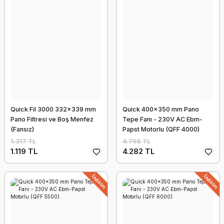
Quick Fil 3000 332x339 mm
Quick 400x350 mm Pano
Pano Filtresi ve Boş Menfez
Tepe Fanı - 230V AC Ebm-
(Fansız)
Papst Motorlu (QFF 4000)
1.317 TL
4.758 TL
1.119 TL
4.282 TL
İndirim
İndirim