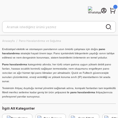
Anasayfa
Pano Havalandırma ve Soğutma
Endüstriyel elektrik ve otomasyon panolarının uzun ömürlü çalışması için doğru
pano
havalandırma
stratejisi hayati önem taşır. Pano içerisindeki bileşenlerin yaydığı ısının tahliye
edilmesi ve nem dengesinin korunması, sistem kesintilerini önlemenin en temel yoludur.
Pano havalandırma
kategorimiz altında; her türlü ortam şartına uygun yüksek debili pano
fanları, hassas sıcaklık kontrolü sağlayan termostatlar, nem oluşumunu engelleyen pano
ısıtıcıları ve ağır hizmet tipi pano klimaları yer almaktadır. Quick ve Fulltech güvencesiyle
sunulan çözümlerimiz, enerji verimliliği ve yüksek koruma sınıfı (IP) standartlarını bir arada
sunar.
Tesisinizin ihtiyaç duyduğu termal yönetimi sağlamak adına, kompakt fanlardan tam teşekküllü
filtreli menfez setlerine kadar geniş bir ürün yelpazesi ile
pano havalandırma
ihtiyaçlarınıza
profesyonel yanıtlar sunuyoruz.
İlgili Alt Kategoriler