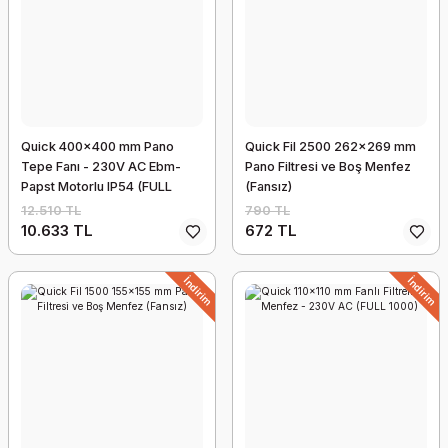
Quick 400x400 mm Pano
Quick Fil 2500 262x269 mm
Tepe Fanı - 230V AC Ebm-
Pano Filtresi ve Boş Menfez
Papst Motorlu IP54 (FULL
(Fansız)
1250)
12.510 TL
790 TL
10.633 TL
672 TL
İndirim
İndirim