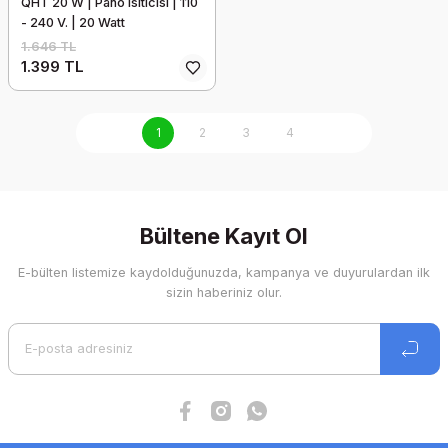
QHT 20 W | Pano Isıtıcısı | 110
- 240 V. | 20 Watt
1.646 TL
1.399 TL
1
2
3
4
Bültene Kayıt Ol
E-bülten listemize kaydolduğunuzda, kampanya ve duyurulardan ilk
sizin haberiniz olur.