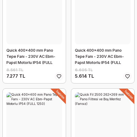
Quick 400x400 mm Pano
Quick 400x400 mm Pano
Tepe Fanı - 230V AC Ebm-
Tepe Fanı - 230V AC Ebm-
Papst Motorlu IP54 (FULL
Papst Motorlu IP54 (FULL
5500)
4000)
8.561 TL
6.605 TL
7.277 TL
5.614 TL
İndirim
İndirim