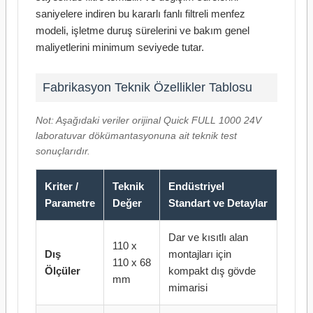
saniyelere indiren bu kararlı fanlı filtreli menfez
modeli, işletme duruş sürelerini ve bakım genel
maliyetlerini minimum seviyede tutar.
Fabrikasyon Teknik Özellikler Tablosu
Not: Aşağıdaki veriler orijinal Quick FULL 1000 24V
laboratuvar dökümantasyonuna ait teknik test
sonuçlarıdır.
Kriter /
Teknik
Endüstriyel
Parametre
Değer
Standart ve Detaylar
Dar ve kısıtlı alan
110 x
Dış
montajları için
110 x 68
Ölçüler
kompakt dış gövde
mm
mimarisi