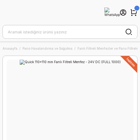
Anasayfa
Pano Havalandırma ve Soğutma
Fanlı Filtreli Menfezler ve Pano Filtreler
İndirim