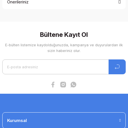
Önerileriniz
Yorum Yaz
Bu ürünün fiyat bilgisi, resim, ürün açıklamalarında ve diğer
konularda yetersiz gördüğünüz noktaları öneri formunu
kullanarak tarafımıza iletebilirsiniz.
Görüş ve önerileriniz için teşekkür ederiz.
Bültene Kayıt Ol
E-bülten listemize kaydolduğunuzda, kampanya ve duyurulardan ilk
Ürün resmi kalitesiz, bozuk veya görüntülenemiyor.
sizin haberiniz olur.
Ürün açıklamasında eksik bilgiler bulunuyor.
Ürün bilgilerinde hatalar bulunuyor.
Ürün fiyatı diğer sitelerden daha pahalı.
Bu ürüne benzer farklı alternatifler olmalı.
Gönder
Kurumsal