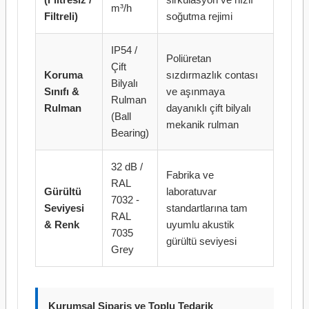
m³/h
Filtreli)
soğutma rejimi
IP54 /
Poliüretan
Çift
Koruma
sızdırmazlık contası
Bilyalı
Sınıfı &
ve aşınmaya
Rulman
Rulman
dayanıklı çift bilyalı
(Ball
mekanik rulman
Bearing)
32 dB /
Fabrika ve
RAL
Gürültü
laboratuvar
7032 -
Seviyesi
standartlarına tam
RAL
& Renk
uyumlu akustik
7035
gürültü seviyesi
Grey
Kurumsal Sipariş ve Toplu Tedarik