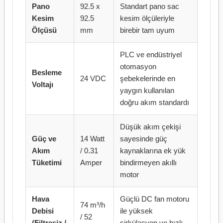
Pano
92.5 x
Standart pano sac
Kesim
92.5
kesim ölçüleriyle
Ölçüsü
mm
birebir tam uyum
PLC ve endüstriyel
otomasyon
Besleme
24 VDC
şebekelerinde en
Voltajı
yaygın kullanılan
doğru akım standardı
Düşük akım çekişi
Güç ve
14 Watt
sayesinde güç
Akım
/ 0.31
kaynaklarına ek yük
Tüketimi
Amper
bindirmeyen akıllı
motor
Hava
Güçlü DC fan motoru
74 m³/h
Debisi
ile yüksek
/ 52
(Filtresiz /
sirkülasyon ve hızlı