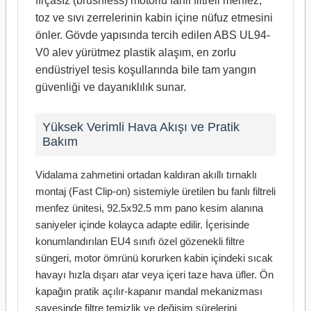
fırçasız (brushless) motorlu fanlı filtreli menfez,
toz ve sıvı zerrelerinin kabin içine nüfuz etmesini
önler. Gövde yapısında tercih edilen ABS UL94-
V0 alev yürütmez plastik alaşım, en zorlu
endüstriyel tesis koşullarında bile tam yangın
güvenliği ve dayanıklılık sunar.
Yüksek Verimli Hava Akışı ve Pratik
Bakım
Vidalama zahmetini ortadan kaldıran akıllı tırnaklı
montaj (Fast Clip-on) sistemiyle üretilen bu fanlı filtreli
menfez ünitesi, 92.5x92.5 mm pano kesim alanına
saniyeler içinde kolayca adapte edilir. İçerisinde
konumlandırılan EU4 sınıfı özel gözenekli filtre
süngeri, motor ömrünü korurken kabin içindeki sıcak
havayı hızla dışarı atar veya içeri taze hava üfler. Ön
kapağın pratik açılır-kapanır mandal mekanizması
sayesinde filtre temizlik ve değişim sürelerini