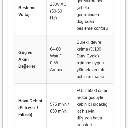
gerektirmeden
230V AC
Besleme
şebeke
(50-60
Voltajı
geriliminden
Hz)
doğrudan
besleme konforu
Sürekli devre
64-80
kalma (%100
Güç ve
Watt /
Duty Cycle)
Akım
0.55
rejimine uygun
Değerleri
Amper
yüksek verimli
bobin mimarisi
FULL 5000 üstün
motor gücüyle
Hava Debisi
975 m³/h /
kabin içi sıcaklığı
(Filtresiz /
850 m³/h
jet hızıyla
Filtreli)
düşüren hava
transferi