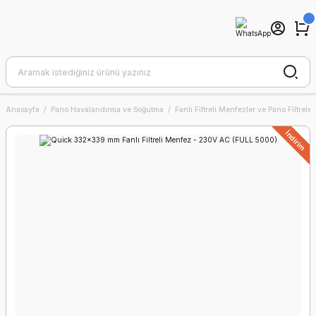
Anasayfa
Pano Havalandırma ve Soğutma
Fanlı Filtreli Menfezler ve Pano Filtreler
İndirim