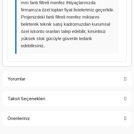
mm fanlı filtreli menfez ihtiyaçlarınızda
firmamıza özel toptan fiyat listelerimiz geçerlidir.
Projenizdeki fanlı filtreli menfez miktarını
belirterek teknik satış kadromuzdan kurumsal
özel iskonto oranları talep edebilir, kesintisiz
yüksek stok gücüyle güvenle tedarik
edebilirsiniz.
Yorumlar
Taksit Seçenekleri
Bu ürüne ilk yorumu siz yapın!
Önerileriniz
Yorum Yaz
Bu ürünün fiyat bilgisi, resim, ürün açıklamalarında ve diğer