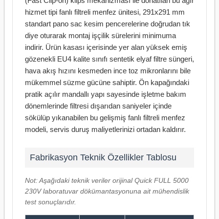
(Fast Clip-on) klips mekanizması ile donatılan bu ağır
hizmet tipi fanlı filtreli menfez ünitesi, 291x291 mm
standart pano sac kesim pencerelerine doğrudan tık
diye oturarak montaj işçilik sürelerini minimuma
indirir. Ürün kasası içerisinde yer alan yüksek emiş
gözenekli EU4 kalite sınıfı sentetik elyaf filtre süngeri,
hava akış hızını kesmeden ince toz mikronlarını bile
mükemmel süzme gücüne sahiptir. Ön kapağındaki
pratik açılır mandallı yapı sayesinde işletme bakım
dönemlerinde filtresi dışarıdan saniyeler içinde
sökülüp yıkanabilen bu gelişmiş fanlı filtreli menfez
modeli, servis duruş maliyetlerinizi ortadan kaldırır.
Fabrikasyon Teknik Özellikler Tablosu
Not: Aşağıdaki teknik veriler orijinal Quick FULL 5000
230V laboratuvar dökümantasyonuna ait mühendislik
test sonuçlarıdır.