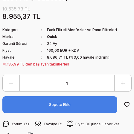
10.535,73 TL
8.955,37 TL
Kategori
Fanlı Filtreli Menfezler ve Pano Filtreleri
Marka
Quick
Garanti Süresi
24 Ay
Fiyat
160,00 EUR + KDV
Havale
8.686,71 TL (%3,00 havale indirimi)
*1.185,99 TL den başlayan taksitlerle!!
Sepete Ekle
Yorum Yaz
Tavsiye Et
Fiyatı Düşünce Haber Ver