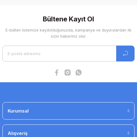
konularda yetersiz gördüğünüz noktaları öneri formunu
kullanarak tarafımıza iletebilirsiniz.
Görüş ve önerileriniz için teşekkür ederiz.
Bültene Kayıt Ol
E-bülten listemize kaydolduğunuzda, kampanya ve duyurulardan ilk
Ürün resmi kalitesiz, bozuk veya görüntülenemiyor.
sizin haberiniz olur.
Ürün açıklamasında eksik bilgiler bulunuyor.
Ürün bilgilerinde hatalar bulunuyor.
Ürün fiyatı diğer sitelerden daha pahalı.
Bu ürüne benzer farklı alternatifler olmalı.
Gönder
Kurumsal
Alışveriş