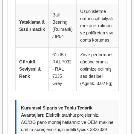
Uzun işletme
Ball
ömürlü çift bilyalı
Yataklama &
Bearing
mekanik rulman
Sızdırmazlık
(Rulmanlı)
ve poliüretan sıvı
/ IP54
conta koruması
61 dB /
Zirve performans
Gürültü
RAL 7032
gücüne oranla
Seviyesi &
- RAL
optimize edilmiş
Renk
7035
ses desibeli
Grey
(Ağırlık: 3.62 kg)
Kurumsal Sipariş ve Toplu Tedarik
Avantajları:
Elektrik taahhüt projeleriniz,
AG/OG pano montaj hatlarınız ve OEM makine
üretim süreçleriniz için adetli Quick 332x339