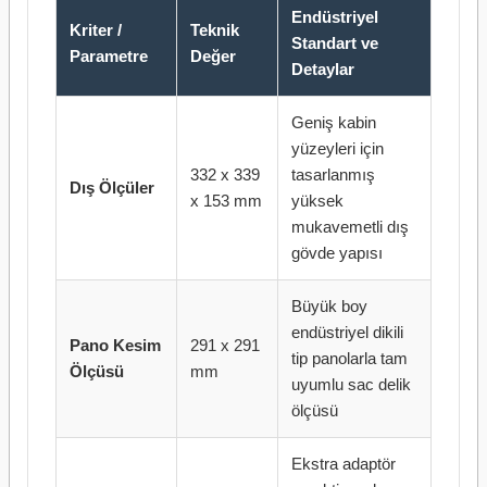
Endüstriyel
Kriter /
Teknik
Standart ve
Parametre
Değer
Detaylar
Geniş kabin
yüzeyleri için
332 x 339
tasarlanmış
Dış Ölçüler
x 153 mm
yüksek
mukavemetli dış
gövde yapısı
Büyük boy
endüstriyel dikili
Pano Kesim
291 x 291
tip panolarla tam
Ölçüsü
mm
uyumlu sac delik
ölçüsü
Ekstra adaptör