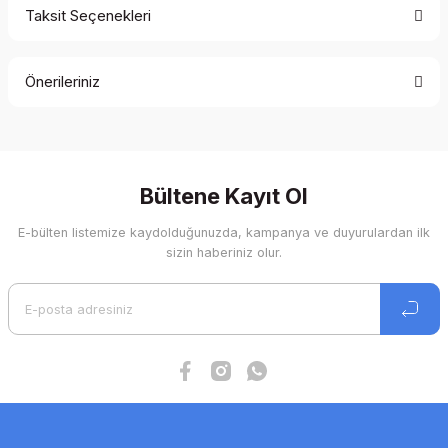
Taksit Seçenekleri
Bu ürüne ilk yorumu siz yapın!
Önerileriniz
Yorum Yaz
Bu ürünün fiyat bilgisi, resim, ürün açıklamalarında ve diğer
konularda yetersiz gördüğünüz noktaları öneri formunu
kullanarak tarafımıza iletebilirsiniz.
Görüş ve önerileriniz için teşekkür ederiz.
Bültene Kayıt Ol
E-bülten listemize kaydolduğunuzda, kampanya ve duyurulardan ilk
Ürün resmi kalitesiz, bozuk veya görüntülenemiyor.
sizin haberiniz olur.
Ürün açıklamasında eksik bilgiler bulunuyor.
Ürün bilgilerinde hatalar bulunuyor.
Ürün fiyatı diğer sitelerden daha pahalı.
Bu ürüne benzer farklı alternatifler olmalı.