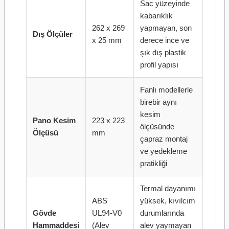
Sac yüzeyinde
kabarıklık
262 x 269
yapmayan, son
Dış Ölçüler
x 25 mm
derece ince ve
şık dış plastik
profil yapısı
Fanlı modellerle
birebir aynı
kesim
Pano Kesim
223 x 223
ölçüsünde
Ölçüsü
mm
çapraz montaj
ve yedekleme
pratikliği
Termal dayanımı
ABS
yüksek, kıvılcım
Gövde
UL94-V0
durumlarında
Hammaddesi
(Alev
alev yaymayan