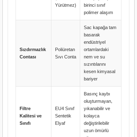
Yürütmez)
birinci sınıf
polimer alaşım
Sac kapağa tam
basarak
endüstriyel
Sızdırmazlık
Poliüretan
ortamlardaki
Contası
Sıvı Conta
nem ve su
sızıntılarını
kesen kimyasal
bariyer
Basınç kaybı
oluşturmayan,
Filtre
EU4 Sınıf
yıkanabilir ve
Kalitesi ve
Sentetik
kolayca
Sınıfı
Elyaf
değiştirilebilir
uzun ömürlü