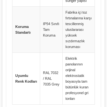
sünger yapısı
Fabrika içi toz
fırtınalarına karşı
IP54 Sınıfı
tescillenmiş
Koruma
Tam
uluslararası
Standartı
Koruma
yüksek
sızdırmazlık
koruması
Elektrik
panolarının
orijinal
RAL 7032
Uyumlu
elektrostatik
/ RAL
Renk Kodları
boyasıyla tam
7035 Grey
bütünlük kuran
profesyonel gri
tonları