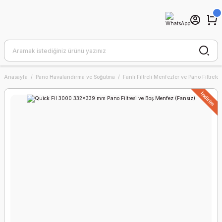
Anasayfa
Pano Havalandırma ve Soğutma
Fanlı Filtreli Menfezler ve Pano Filtreler
İndirim