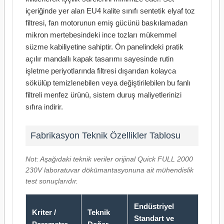
içeriğinde yer alan EU4 kalite sınıfı sentetik elyaf toz
filtresi, fan motorunun emiş gücünü baskılamadan
mikron mertebesindeki ince tozları mükemmel
süzme kabiliyetine sahiptir. Ön panelindeki pratik
açılır mandallı kapak tasarımı sayesinde rutin
işletme periyotlarında filtresi dışarıdan kolayca
sökülüp temizlenebilen veya değiştirilebilen bu fanlı
filtreli menfez ürünü, sistem duruş maliyetlerinizi
sıfıra indirir.
Fabrikasyon Teknik Özellikler Tablosu
Not: Aşağıdaki teknik veriler orijinal Quick FULL 2000
230V laboratuvar dökümantasyonuna ait mühendislik
test sonuçlarıdır.
Endüstriyel
Kriter /
Teknik
Standart ve