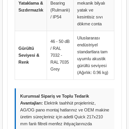
Yataklama &
Bearing
mekanik bilyalı
Sızdırmazlık
(Rulmanlı)
yatak ve
/ IP54
kesintisiz sıvı
dökme conta
Uluslararası
46 - 50 dB
endüstriyel
Gürültü
/ RAL
standartlara tam
Seviyesi &
7032 -
uyumlu akustik
Renk
RAL 7035
gürültü seviyesi
Grey
(Ağırlık: 0.96 kg)
Kurumsal Sipariş ve Toplu Tedarik
Avantajları:
Elektrik taahhüt projeleriniz,
AG/OG pano montaj hatlarınız ve OEM makine
üretim süreçleriniz için adetli Quick 217x210
mm fanlı filtreli menfez ihtiyaçlarınızda