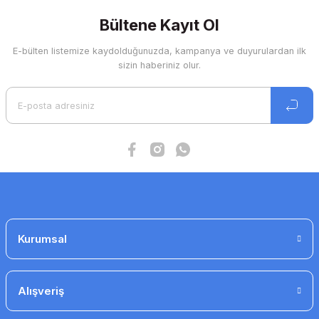
kullanarak tarafımıza iletebilirsiniz.
Görüş ve önerileriniz için teşekkür ederiz.
Bültene Kayıt Ol
E-bülten listemize kaydolduğunuzda, kampanya ve duyurulardan ilk
Ürün resmi kalitesiz, bozuk veya görüntülenemiyor.
sizin haberiniz olur.
Ürün açıklamasında eksik bilgiler bulunuyor.
Ürün bilgilerinde hatalar bulunuyor.
Ürün fiyatı diğer sitelerden daha pahalı.
Bu ürüne benzer farklı alternatifler olmalı.
Gönder
Kurumsal
Alışveriş