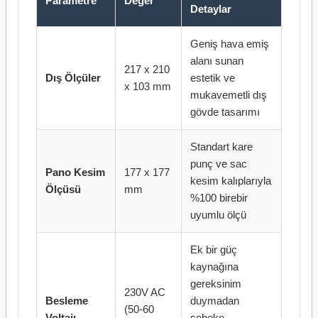
Parametre
Değer
Detaylar
Geniş hava emiş
alanı sunan
217 x 210
Dış Ölçüler
estetik ve
x 103 mm
mukavemetli dış
gövde tasarımı
Standart kare
punç ve sac
Pano Kesim
177 x 177
kesim kalıplarıyla
Ölçüsü
mm
%100 birebir
uyumlu ölçü
Ek bir güç
kaynağına
gereksinim
230V AC
Besleme
duymadan
(50-60
Voltajı
şebeke