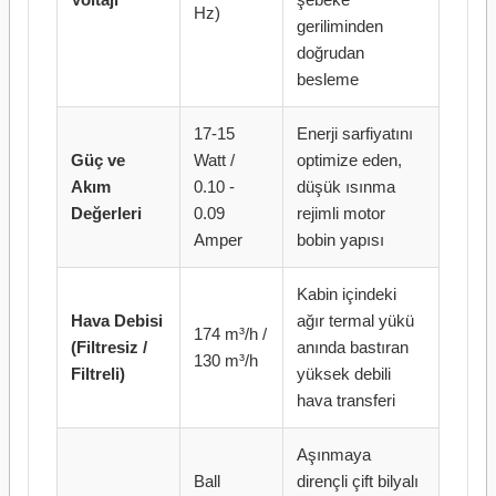
Hz)
geriliminden
doğrudan
besleme
17-15
Enerji sarfiyatını
Güç ve
Watt /
optimize eden,
Akım
0.10 -
düşük ısınma
Değerleri
0.09
rejimli motor
Amper
bobin yapısı
Kabin içindeki
Hava Debisi
ağır termal yükü
174 m³/h /
(Filtresiz /
anında bastıran
130 m³/h
Filtreli)
yüksek debili
hava transferi
Aşınmaya
Ball
dirençli çift bilyalı