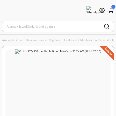
Anasayfa
Pano Havalandırma ve Soğutma
Fanlı Filtreli Menfezler ve Pano Filtreler
İndirim