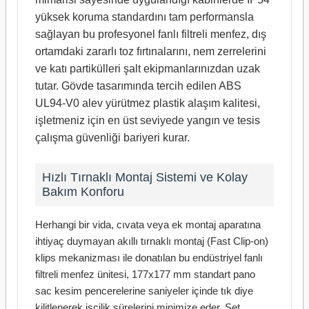
yüksek koruma standardını tam performansla
sağlayan bu profesyonel fanlı filtreli menfez, dış
ortamdaki zararlı toz fırtınalarını, nem zerrelerini
ve katı partikülleri şalt ekipmanlarınızdan uzak
tutar. Gövde tasarımında tercih edilen ABS
UL94-V0 alev yürütmez plastik alaşım kalitesi,
işletmeniz için en üst seviyede yangın ve tesis
çalışma güvenliği bariyeri kurar.
Hızlı Tırnaklı Montaj Sistemi ve Kolay
Bakım Konforu
Herhangi bir vida, cıvata veya ek montaj aparatına
ihtiyaç duymayan akıllı tırnaklı montaj (Fast Clip-on)
klips mekanizması ile donatılan bu endüstriyel fanlı
filtreli menfez ünitesi, 177x177 mm standart pano
sac kesim pencerelerine saniyeler içinde tık diye
kilitlenerek işçilik sürelerini minimize eder. Set