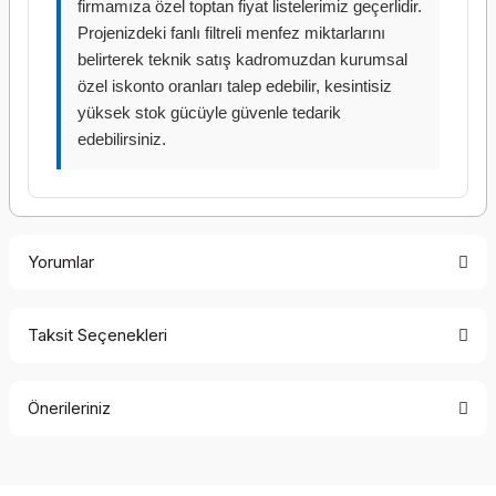
firmamıza özel toptan fiyat listelerimiz geçerlidir.
Projenizdeki fanlı filtreli menfez miktarlarını
belirterek teknik satış kadromuzdan kurumsal
özel iskonto oranları talep edebilir, kesintisiz
yüksek stok gücüyle güvenle tedarik
edebilirsiniz.
Yorumlar
Taksit Seçenekleri
Bu ürüne ilk yorumu siz yapın!
Önerileriniz
Yorum Yaz
Bu ürünün fiyat bilgisi, resim, ürün açıklamalarında ve diğer
konularda yetersiz gördüğünüz noktaları öneri formunu