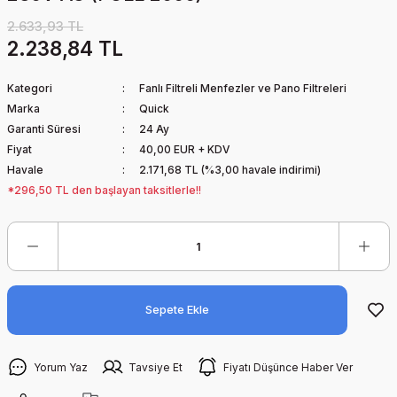
2.633,93 TL
2.238,84 TL
Kategori
Fanlı Filtreli Menfezler ve Pano Filtreleri
Marka
Quick
Garanti Süresi
24 Ay
Fiyat
40,00 EUR + KDV
Havale
2.171,68 TL (%3,00 havale indirimi)
*296,50 TL den başlayan taksitlerle!!
Sepete Ekle
Yorum Yaz
Tavsiye Et
Fiyatı Düşünce Haber Ver