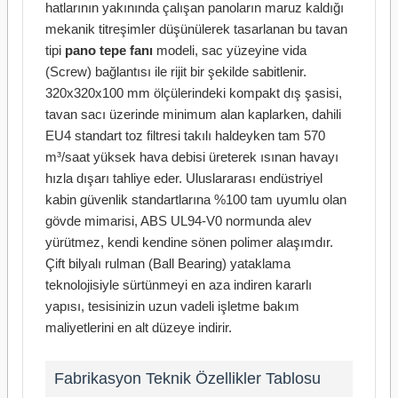
hatlarının yakınında çalışan panoların maruz kaldığı
mekanik titreşimler düşünülerek tasarlanan bu tavan
tipi
pano tepe fanı
modeli, sac yüzeyine vida
(Screw) bağlantısı ile rijit bir şekilde sabitlenir.
320x320x100 mm ölçülerindeki kompakt dış şasisi,
tavan sacı üzerinde minimum alan kaplarken, dahili
EU4 standart toz filtresi takılı haldeyken tam 570
m³/saat yüksek hava debisi üreterek ısınan havayı
hızla dışarı tahliye eder. Uluslararası endüstriyel
kabin güvenlik standartlarına %100 tam uyumlu olan
gövde mimarisi, ABS UL94-V0 normunda alev
yürütmez, kendi kendine sönen polimer alaşımdır.
Çift bilyalı rulman (Ball Bearing) yataklama
teknolojisiyle sürtünmeyi en aza indiren kararlı
yapısı, tesisinizin uzun vadeli işletme bakım
maliyetlerini en alt düzeye indirir.
Fabrikasyon Teknik Özellikler Tablosu