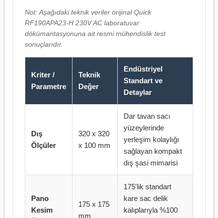
Not: Aşağıdaki teknik veriler orijinal Quick
RF190APA23-H 230V AC laboratuvar
dökümantasyonuna ait resmi mühendislik test
sonuçlarıdır.
Endüstriyel
Kriter /
Teknik
Standart ve
Parametre
Değer
Detaylar
Dar tavan sacı
yüzeylerinde
Dış
320 x 320
yerleşim kolaylığı
Ölçüler
x 100 mm
sağlayan kompakt
dış şasi mimarisi
175'lik standart
Pano
kare sac delik
175 x 175
Kesim
kalıplarıyla %100
mm