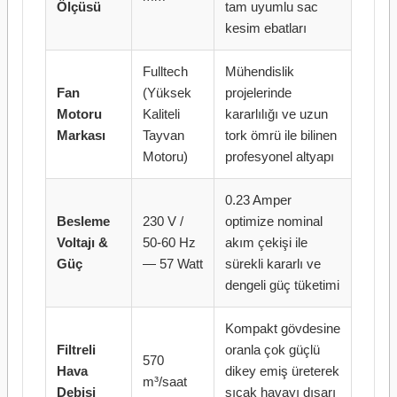
Ölçüsü
tam uyumlu sac
kesim ebatları
Fulltech
Mühendislik
Fan
(Yüksek
projelerinde
Motoru
Kaliteli
kararlılığı ve uzun
Markası
Tayvan
tork ömrü ile bilinen
Motoru)
profesyonel altyapı
0.23 Amper
Besleme
230 V /
optimize nominal
Voltajı &
50-60 Hz
akım çekişi ile
Güç
— 57 Watt
sürekli kararlı ve
dengeli güç tüketimi
Kompakt gövdesine
Filtreli
oranla çok güçlü
570
Hava
dikey emiş üreterek
m³/saat
Debisi
sıcak havayı dışarı