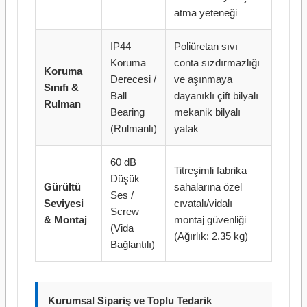
atma yeteneği
IP44
Poliüretan sıvı
Koruma
conta sızdırmazlığı
Koruma
Derecesi /
ve aşınmaya
Sınıfı &
Ball
dayanıklı çift bilyalı
Rulman
Bearing
mekanik bilyalı
(Rulmanlı)
yatak
60 dB
Titreşimli fabrika
Düşük
Gürültü
sahalarına özel
Ses /
Seviyesi
cıvatalı/vidalı
Screw
& Montaj
montaj güvenliği
(Vida
(Ağırlık: 2.35 kg)
Bağlantılı)
Kurumsal Sipariş ve Toplu Tedarik