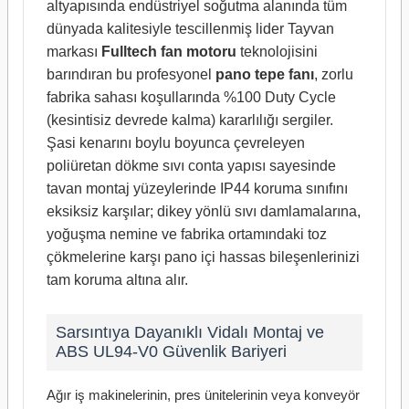
altyapısında endüstriyel soğutma alanında tüm
dünyada kalitesiyle tescillenmiş lider Tayvan
markası
Fulltech fan motoru
teknolojisini
barındıran bu profesyonel
pano tepe fanı
, zorlu
fabrika sahası koşullarında %100 Duty Cycle
(kesintisiz devrede kalma) kararlılığı sergiler.
Şasi kenarını boylu boyunca çevreleyen
poliüretan dökme sıvı conta yapısı sayesinde
tavan montaj yüzeylerinde IP44 koruma sınıfını
eksiksiz karşılar; dikey yönlü sıvı damlamalarına,
yoğuşma nemine ve fabrika ortamındaki toz
çökmelerine karşı pano içi hassas bileşenlerinizi
tam koruma altına alır.
Sarsıntıya Dayanıklı Vidalı Montaj ve
ABS UL94-V0 Güvenlik Bariyeri
Ağır iş makinelerinin, pres ünitelerinin veya konveyör