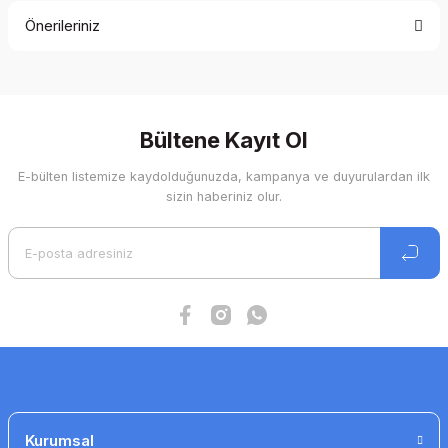
Önerileriniz
Yorum Yaz
Bu ürünün fiyat bilgisi, resim, ürün açıklamalarında ve diğer
konularda yetersiz gördüğünüz noktaları öneri formunu
kullanarak tarafımıza iletebilirsiniz.
Görüş ve önerileriniz için teşekkür ederiz.
Bültene Kayıt Ol
E-bülten listemize kaydolduğunuzda, kampanya ve duyurulardan ilk
Ürün resmi kalitesiz, bozuk veya görüntülenemiyor.
sizin haberiniz olur.
Ürün açıklamasında eksik bilgiler bulunuyor.
Ürün bilgilerinde hatalar bulunuyor.
Ürün fiyatı diğer sitelerden daha pahalı.
Bu ürüne benzer farklı alternatifler olmalı.
Gönder
Kurumsal