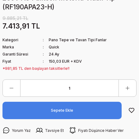
(RF190APA23-H)
9.885,21 TL
7.413,91 TL
Kategori
Pano Tepe ve Tavan Tipi Fanlar
Marka
Quick
Garanti Süresi
24 Ay
Fiyat
150,03 EUR + KDV
*981,85 TL den başlayan taksitlerle!!
Sepete Ekle
Yorum Yaz
Tavsiye Et
Fiyatı Düşünce Haber Ver