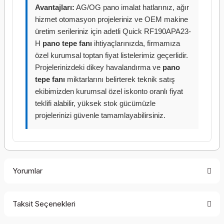
Avantajları:
AG/OG pano imalat hatlarınız, ağır
hizmet otomasyon projeleriniz ve OEM makine
üretim serileriniz için adetli Quick RF190APA23-
H
pano tepe fanı
ihtiyaçlarınızda, firmamıza
özel kurumsal toptan fiyat listelerimiz geçerlidir.
Projelerinizdeki dikey havalandırma ve
pano
tepe fanı
miktarlarını belirterek teknik satış
ekibimizden kurumsal özel iskonto oranlı fiyat
teklifi alabilir, yüksek stok gücümüzle
projelerinizi güvenle tamamlayabilirsiniz.
Yorumlar
Taksit Seçenekleri
Bu ürüne ilk yorumu siz yapın!