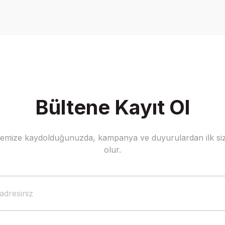
Yorum Yaz
Bültene Kayıt Ol
stemize kaydolduğunuzda, kampanya ve duyurulardan ilk siz
Gönder
olur.