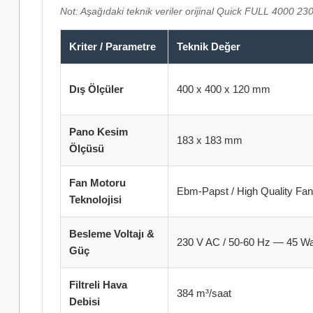
Not: Aşağıdaki teknik veriler orijinal Quick FULL 4000 2
Kriter / Parametre
Teknik Değer
Dış Ölçüler
400 x 400 x 120 mm
Pano Kesim
183 x 183 mm
Ölçüsü
Fan Motoru
Ebm-Papst / High Quality Fa
Teknolojisi
Besleme Voltajı &
230 V AC / 50-60 Hz — 45 Wa
Güç
Filtreli Hava
384 m³/saat
Debisi