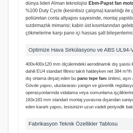
dünya lideri Alman teknolojisi
Ebm-Papst fan mot
%100 Duty Cycle (kesintisiz çalışma) kararlılığı ile
poliüretan conta altyapısı sayesinde, montaj yapıld
sızdırmazlık mimarisi; kabin üst kısımlarından gel
çökmelerine karşı pano içi hassas şalt bileşenleriniz
Optimize Hava Sirkülasyonu ve ABS UL94-
400x400x120 mm ölçülerindeki aerodinamik dış şasisi i
dahili EU4 standart filtresi takılı haldeyken net 384 m³
dış ortama deşarj eden bu
pano tepe fanı
ünitesi, aşır
Gövde yapısı, uluslararası yangın ve güvenlik regüla
operasyonlarında vidalama veya somunlama işçiliklerini 
183x183 mm standart montaj yuvasına dışarıdan saniyeler 
eden kararlı yapısı, tesisinizin uzun vadeli periyodik bakı
Fabrikasyon Teknik Özellikler Tablosu