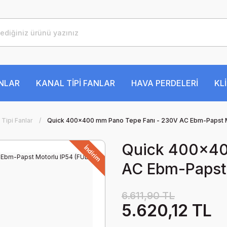
ANLAR
KANAL TİPİ FANLAR
HAVA PERDELERİ
KL
Tipi Fanlar
Quick 400x400 mm Pano Tepe Fanı - 230V AC Ebm-Papst M
Quick 400x40
İndirim
AC Ebm-Papst 
6.611,90 TL
5.620,12 TL