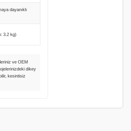
maya dayanıklı
: 3.2 kg)
eleriniz ve OEM
rojelerinizdeki dikey
lir, kesintisiz
a iletebilirsiniz.