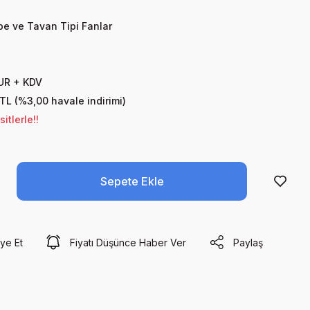
e ve Tavan Tipi Fanlar
UR + KDV
 TL (%3,00 havale indirimi)
tlerle!!
Sepete Ekle
ye Et
Fiyatı Düşünce Haber Ver
Paylaş