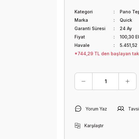
Kategori
Pano Tep
Marka
Quick
Garanti Süresi
24 Ay
Fiyat
100,30 E
Havale
5.451,52
*744,29 TL den başlayan taksi
Yorum Yaz
Tavsi
Karşılaştır