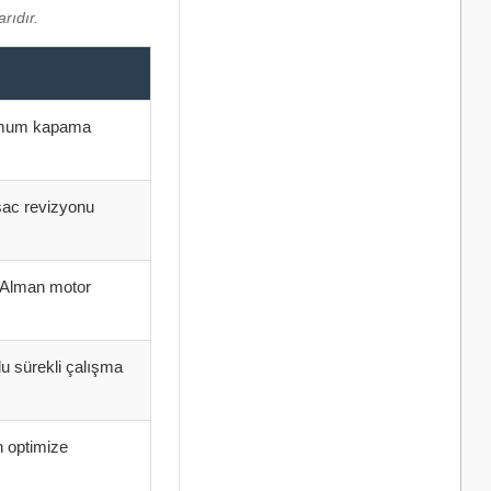
rıdır.
simum kapama
sac revizyonu
 Alman motor
lu sürekli çalışma
n optimize