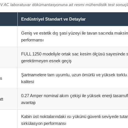
30V AC laboratuvar dökümantasyonuna ait resmi mühendislik test sonuçla
Endüstriyel Standart ve Detaylar
Geniş ve estetik dış şasi yüzeyi ile tavan sacında mak
performansı
FULL 1250 modeliyle ortak sac kesim ölçüsü sayesinde 
gerektirmeyen esnek geçiş
Şartnamelere tam uyumlu, uzun ömürlü ve yüksek torklu
ns
kalitesi
0.27 Amper nominal akım çekişi ile yüksek enerji tasarruf
tt
avantajı
Kabin üst noktalarındaki ısı yükünü güvenli seviyede tuta
sirkülasyon performansı