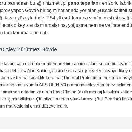
oru
barındıran bu ağır hizmet tipi
pano tepe fanı
, en zorlu fabri
 görev yapar. Gövde birleşim hatlarında yer alan yüksek kaliteli 
ığı tavan yüzeylerinde IP54 yüksek koruma sınıfını eksiksiz sağl
ebilecek dikey sıvı damlamalarına, yoğuşma nemine ve ince endüs
i tam koruma altına alır.
V0 Alev Yürütmez Gövde
le tavan sacı üzerinde mükemmel bir kapama alanı sunan bu tavan ti
/h hava debisi sağlar. Kabin içerisinde ısınarak yükselen havayı dikey
ı akım ve termal sıcaklık koruma (Thermal Protection) mekanizmasıyla
syonlarına tam uyumlu ABS UL94-V0 normunda alev yürütmez polimer 
tamamen ortadan kaldıran Fast Clip-on (akıllı montaj klipsleri) siste
içinde kilitlenir. Çift bilyalı rulman yataklaması (Ball Bearing) ile 
m maliyetlerini en alt düzeye indirir.