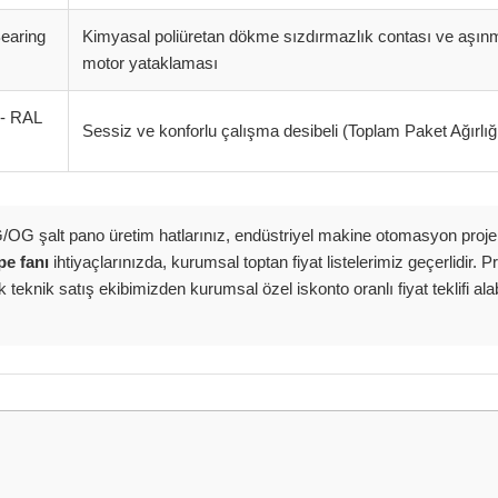
Bearing
Kimyasal poliüretan dökme sızdırmazlık contası ve aşın
motor yataklaması
 - RAL
Sessiz ve konforlu çalışma desibeli (Toplam Paket Ağırlığı
OG şalt pano üretim hatlarınız, endüstriyel makine otomasyon proj
pe fanı
ihtiyaçlarınızda, kurumsal toptan fiyat listelerimiz geçerlidir. P
k teknik satış ekibimizden kurumsal özel iskonto oranlı fiyat teklifi alabi
onularda yetersiz gördüğünüz noktaları öneri formunu kullanarak tarafımız
Bu ürüne ilk yorumu siz yapın!