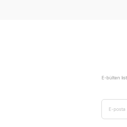
Ürün resmi kalitesiz, bozuk veya görüntülenemiyor.
Ürün açıklamasında eksik bilgiler bulunuyor.
Ürün bilgilerinde hatalar bulunuyor.
Ürün fiyatı diğer sitelerden daha pahalı.
Bu ürüne benzer farklı alternatifler olmalı.
E-bülten li