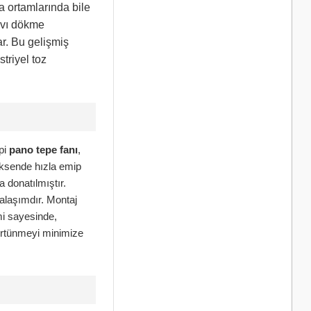
ka ortamlarında bile
sıvı dökme
ar. Bu gelişmiş
triyel toz
pi
pano tepe fanı
,
 eksende hızla emip
 donatılmıştır.
alaşımdır. Montaj
mi sayesinde,
sürtünmeyi minimize