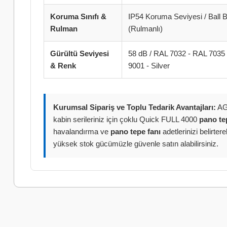
Koruma Sınıfı &
IP54 Koruma Seviyesi / Ball 
Rulman
(Rulmanlı)
Gürültü Seviyesi
58 dB / RAL 7032 - RAL 7035
& Renk
9001 - Silver
Kurumsal Sipariş ve Toplu Tedarik Avantajları:
AG/
kabin serileriniz için çoklu Quick FULL 4000
pano te
havalandırma ve
pano tepe fanı
adetlerinizi belirtere
yüksek stok gücümüzle güvenle satın alabilirsiniz.
Bu ürünün fiyat bilgisi, resim, ürün açıklamalarında ve diğer k
Görüş ve önerileriniz için teşekkür ederiz.