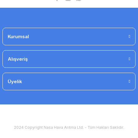
Kurumsal
cdte e1.8 Tristörlü Fan Hız Anahtarı, Sıva Üstü
3.562 TL
2.031 TL
Alışveriş
İndirim
Üyelik
2024 Copyright Nasa Hava Arıtma Ltd. - Tüm Hakları Saklıdır.