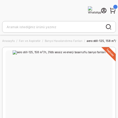
Anasayfa
Fan ve Aspiratör
Banyo Havalandırma Fanları
aero still-125, 158 m³/h
İndirim