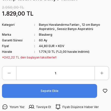
2.950,00 TL
1.829,00 TL
Kategori
Banyo Havalandırma Fanları
,
12 cm Banyo
Aspiratörü
,
Sessiz Banyo Aspiratörü
Marka
Blauberg
Garanti Süresi
60 Ay
Fiyat
44,80 EUR + KDV
Havale
1.774,13 TL (%3,00 havale indirimi)
*242,22 TL den başlayan taksitlerle!!
Sepete Ekle
Yorum Yaz
Tavsiye Et
Fiyatı Düşünce Haber Ver