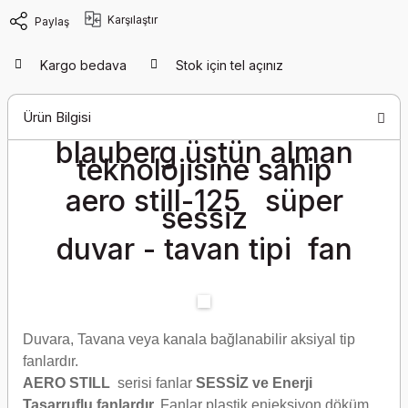
Karşılaştır
Paylaş
Kargo bedava
Stok için tel açınız
Ürün Bilgisi
blauberg üstün alman
teknolojisine sahip
aero still-125 süper
sessiz
duvar - tavan tipi fan
Duvara, Tavana veya kanala bağlanabilir aksiyal tip
fanlardır.
AERO STILL
serisi fanlar
SESSİZ ve
Enerji
Tasarruflu
fanlardır.
Fanlar plastik enjeksiyon döküm