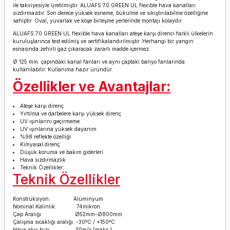
ile takviyesiyle üretilmiştir. ALUAFS.70 GREEN UL flexible hava kanalları
sızdırmazdır. Son derece yüksek esneme, bükülme ve sıkıştırılabilme özelliğine
sahiptir. Oval, yuvarlak ve köşe birleşme yerlerinde montajı kolaydır.
ALUAFS.70 GREEN UL flexible hava kanalları ateşe karşı direnci farklı ülkelerin
kuruluşlarınca test edilmiş ve sertifikalandırılmıştır. Herhangi bir yangın
esnasında zehirli gaz çıkaracak zararlı madde içermez.
Ø 125 mm. çapındaki kanal fanları ve aynı çaptaki banyo fanlarında
kullanılabilir. Kullanıma hazır üründür.
Özellikler ve Avantajlar:
Ateşe karşı direnç
Yırtılma ve darbelere karşı yüksek direnç
UV ışınlarını geçirmeme
UV ışınlarına yüksek dayanım
%98 reflekte özelliği
Kimyasal direnç
Düşük koruma ve bakım giderleri
Hava sızdırmazlık
Teknik Özellikler:
Teknik Özellikler
Konstrüksiyon: Alüminyum
Nominal Kalınlık: 74mikron
Çap Aralığı: Ø52mm-Ø800mm
Çalışma sıcaklığı aralığı: -30ºC / +150ºC
Hava akış hızı: 30m/s (maks.)