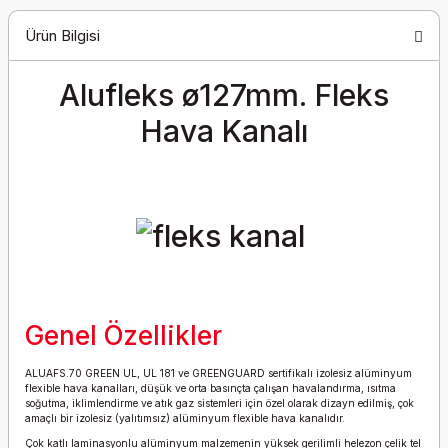
Ürün Bilgisi
Alufleks ø127mm. Fleks
Hava Kanalı
Genel Özellikler
ALUAFS.70 GREEN UL, UL 181 ve GREENGUARD sertifikalı izolesiz alüminyum
flexible hava kanalları, düşük ve orta basınçta çalışan havalandırma, ısıtma
soğutma, iklimlendirme ve atık gaz sistemleri için özel olarak dizayn edilmiş, çok
amaçlı bir izolesiz (yalıtımsız) alüminyum flexible hava kanalıdır.
Çok katlı laminasyonlu alüminyum malzemenin yüksek gerilimli helezon çelik tel