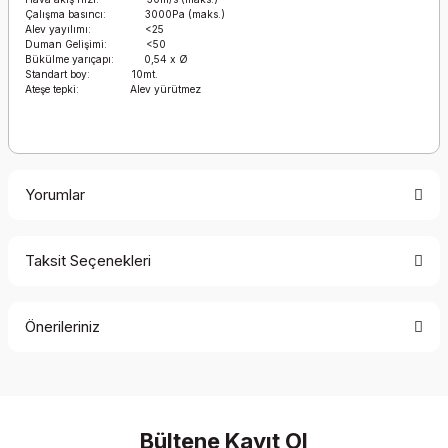
Çalışma basıncı: 3000Pa (maks.)
Alev yayılımı: <25
Duman Gelişimi: <50
Bükülme yarıçapı: 0,54 x Ø
Standart boy: 10mt.
Ateşe tepki: Alev yürütmez
Yorumlar
Taksit Seçenekleri
Bu ürüne ilk yorumu siz yapın!
Önerileriniz
Yorum Yaz
Bu ürünün fiyat bilgisi, resim, ürün açıklamalarında ve diğer
konularda yetersiz gördüğünüz noktaları öneri formunu
kullanarak tarafımıza iletebilirsiniz.
Görüş ve önerileriniz için teşekkür ederiz.
Bültene Kayıt Ol