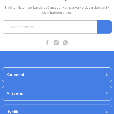
E-bülten listemize kaydolduğunuzda, kampanya ve duyurulardan ilk
Ürün resmi kalitesiz, bozuk veya görüntülenemiyor.
sizin haberiniz olur.
Ürün açıklamasında eksik bilgiler bulunuyor.
Ürün bilgilerinde hatalar bulunuyor.
Ürün fiyatı diğer sitelerden daha pahalı.
Bu ürüne benzer farklı alternatifler olmalı.
Gönder
Kurumsal
Alışveriş
Üyelik