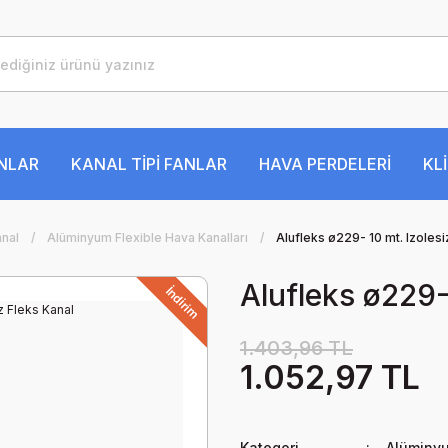
ANLAR
KANAL TİPİ FANLAR
HAVA PERDELERİ
KL
anal
Alüminyum Flexible Hava Kanalları
Alufleks ø229- 10 mt. Izolesi
Alufleks ø229-
İndirim
1.403,96 TL
1.052,97 TL
Kategori
Alüminyu