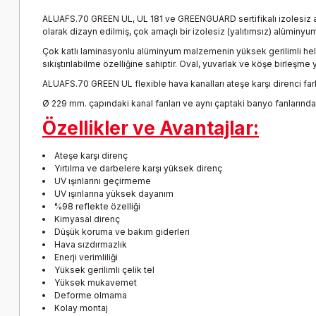
ALUAFS.70 GREEN UL, UL 181 ve GREENGUARD sertifikalı izolesiz alüm
olarak dizayn edilmiş, çok amaçlı bir izolesiz (yalıtımsız) alüminyum
Çok katlı laminasyonlu alüminyum malzemenin yüksek gerilimli hele
sıkıştırılabilme özelliğine sahiptir. Oval, yuvarlak ve köşe birleşme
ALUAFS.70 GREEN UL flexible hava kanalları ateşe karşı direnci farkl
Ø 229 mm. çapındaki kanal fanları ve aynı çaptaki banyo fanlarında ku
Özellikler ve Avantajlar:
Ateşe karşı direnç
Yırtılma ve darbelere karşı yüksek direnç
UV ışınlarını geçirmeme
UV ışınlarına yüksek dayanım
%98 reflekte özelliği
Kimyasal direnç
Düşük koruma ve bakım giderleri
Hava sızdırmazlık
Enerji verimliliği
Yüksek gerilimli çelik tel
Yüksek mukavemet
Deforme olmama
Kolay montaj