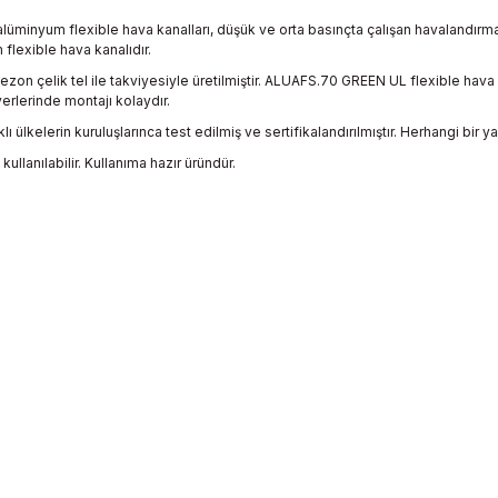
inyum flexible hava kanalları, düşük ve orta basınçta çalışan havalandırma, 
 flexible hava kanalıdır.
zon çelik tel ile takviyesiyle üretilmiştir. ALUAFS.70 GREEN UL flexible ha
 yerlerinde montajı kolaydır.
ı ülkelerin kuruluşlarınca test edilmiş ve sertifikalandırılmıştır. Herhangi bir
llanılabilir. Kullanıma hazır üründür.