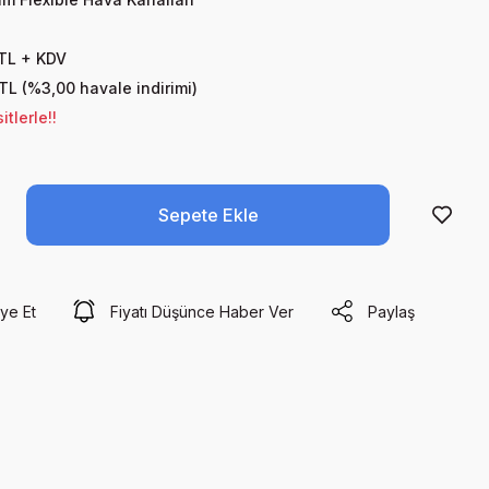
 TL + KDV
 TL (%3,00 havale indirimi)
tlerle!!
Sepete Ekle
ye Et
Fiyatı Düşünce Haber Ver
Paylaş