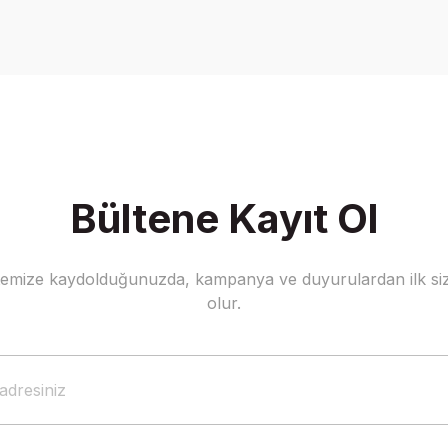
Bu ürüne ilk yorumu siz yapın!
Yorum Yaz
Bültene Kayıt Ol
stemize kaydolduğunuzda, kampanya ve duyurulardan ilk siz
Gönder
olur.