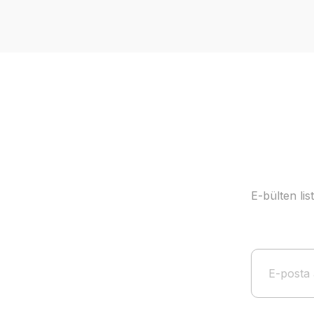
Ürün resmi kalitesiz, bozuk veya görüntülenemiyor.
Ürün açıklamasında eksik bilgiler bulunuyor.
Ürün bilgilerinde hatalar bulunuyor.
Ürün fiyatı diğer sitelerden daha pahalı.
Bu ürüne benzer farklı alternatifler olmalı.
E-bülten li