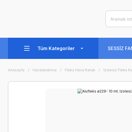
Tüm Kategoriler
SESSİZ F
Anasayfa
Havalandırma
Fleks Hava Kanalı
İzolesiz Fleks K