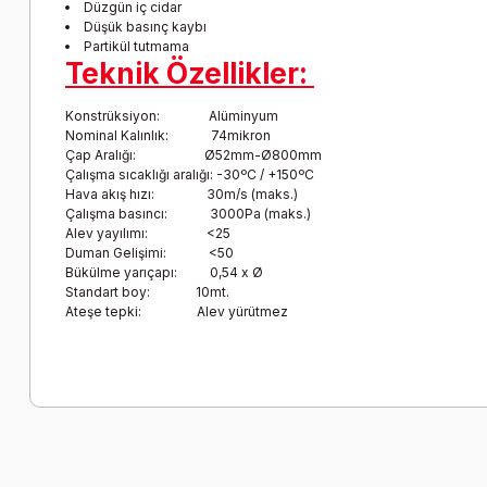
Düzgün iç cidar
Düşük basınç kaybı
Partikül tutmama
Teknik Özellikler:
Konstrüksiyon: Alüminyum
Nominal Kalınlık: 74mikron
Çap Aralığı: Ø52mm-Ø800mm
Çalışma sıcaklığı aralığı: -30ºC / +150ºC
Hava akış hızı: 30m/s (maks.)
Çalışma basıncı: 3000Pa (maks.)
Alev yayılımı: <25
Duman Gelişimi: <50
Bükülme yarıçapı: 0,54 x Ø
Standart boy: 10mt.
Ateşe tepki: Alev yürütmez
Bu ürünün fiyat bilgisi, resim, ürün açıklamalarında ve diğer k
Görüş ve önerileriniz için teşekkür ederiz.