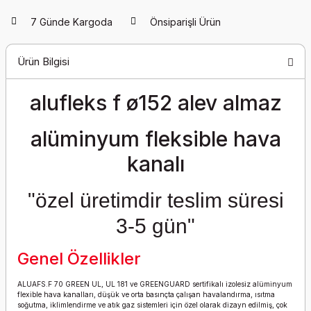
7 Günde Kargoda
Önsiparişli Ürün
Ürün Bilgisi
alufleks f ø152 alev almaz
alüminyum fleksible hava
kanalı
"özel üretimdir teslim süresi
3-5 gün"
Genel Özellikler
ALUAFS.F 70 GREEN UL, UL 181 ve GREENGUARD sertifikalı izolesiz alüminyum
flexible hava kanalları, düşük ve orta basınçta çalışan havalandırma, ısıtma
soğutma, iklimlendirme ve atık gaz sistemleri için özel olarak dizayn edilmiş, çok