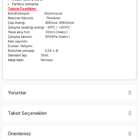
Partikül tutmama
Teknik Özellikler:
Konstrüksiyon: Alüminyum
Nominal Kalınlık: 74mikron
Çap Aralığı: Ø82mm-Ø800mm
Çalışma sıcaklığı aralığı: -30ºC / +250ºC
Hava akış hızı: 30m/s (maks.)
Çalışma basıncı: 3000Pa (maks.)
Alev yayılımı:
Duman Gelişimi:
Bükülme yarıçapı: 0,54 x Ø
Standart boy: 10mt.
Ateşe tepki: Yanmaz
Yorumlar
Taksit Seçenekleri
Bu ürüne ilk yorumu siz yapın!
Önerileriniz
Yorum Yaz