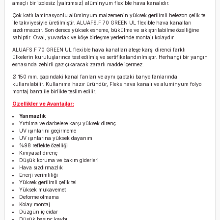
amaçlı bir izolesiz (yalıtımsız) alüminyum flexible hava kanalıdır.
Çok katlı laminasyonlu alüminyum malzemenin yüksek gerilimli helezon çelik tel
ile takviyesiyle üretilmiştir. ALUAFS.F 70 GREEN UL flexible hava kanalları
sızdırmazdır. Son derece yüksek esneme, bükülme ve sıkıştırılabilme özelliğine
sahiptir. Oval, yuvarlak ve köşe birleşme yerlerinde montajı kolaydır.
ALUAFS.F 70 GREEN UL flexible hava kanalları ateşe karşı direnci farklı
ülkelerin kuruluşlarınca test edilmiş ve sertifikalandırılmıştır. Herhangi bir yangın
esnasında zehirli gaz çıkaracak zararlı madde içermez.
Ø 150 mm. çapındaki kanal fanları ve aynı çaptaki banyo fanlarında
kullanılabilir. Kullanıma hazır üründür, Fleks hava kanalı ve aluminyum folyo
montaj bantı ile birlikte teslim edilir.
Özellikler ve Avantajlar:
Yanmazlık
Yırtılma ve darbelere karşı yüksek direnç
UV ışınlarını geçirmeme
UV ışınlarına yüksek dayanım
%98 reflekte özelliği
Kimyasal direnç
Düşük koruma ve bakım giderleri
Hava sızdırmazlık
Enerji verimliliği
Yüksek gerilimli çelik tel
Yüksek mukavemet
Deforme olmama
Kolay montaj
Düzgün iç cidar
Düşük basınç kaybı