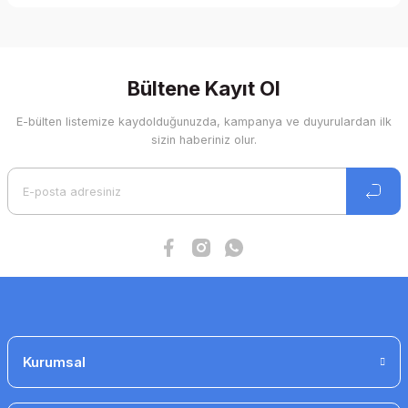
Bu ürünün fiyat bilgisi, resim, ürün açıklamalarında ve diğer
konularda yetersiz gördüğünüz noktaları öneri formunu
kullanarak tarafımıza iletebilirsiniz.
Görüş ve önerileriniz için teşekkür ederiz.
Bültene Kayıt Ol
E-bülten listemize kaydolduğunuzda, kampanya ve duyurulardan ilk
Ürün resmi kalitesiz, bozuk veya görüntülenemiyor.
sizin haberiniz olur.
Ürün açıklamasında eksik bilgiler bulunuyor.
Ürün bilgilerinde hatalar bulunuyor.
Ürün fiyatı diğer sitelerden daha pahalı.
Bu ürüne benzer farklı alternatifler olmalı.
Gönder
Kurumsal