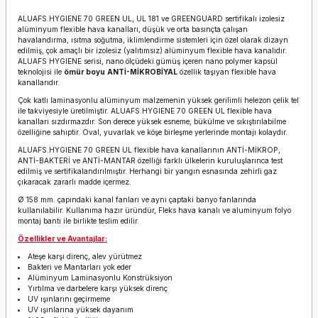
ALUAFS.HYGIENE 70 GREEN UL, UL 181 ve GREENGUARD sertifikalı izolesiz
alüminyum flexible hava kanalları, düşük ve orta basınçta çalışan
havalandırma, ısıtma soğutma, iklimlendirme sistemleri için özel olarak dizayn
edilmiş, çok amaçlı bir izolesiz (yalıtımsız) alüminyum flexible hava kanalıdır.
ALUAFS HYGIENE serisi, nano ölçüdeki gümüş içeren nano polymer kapsül
teknolojisi ile
ömür boyu
ANTİ-MİKROBİYAL
özellik taşıyan flexible hava
kanallarıdır.
Çok katlı laminasyonlu alüminyum malzemenin yüksek gerilimli helezon çelik tel
ile takviyesiyle üretilmiştir. ALUAFS.HYGIENE 70 GREEN UL flexible hava
kanalları sızdırmazdır. Son derece yüksek esneme, bükülme ve sıkıştırılabilme
özelliğine sahiptir. Oval, yuvarlak ve köşe birleşme yerlerinde montajı kolaydır.
ALUAFS.HYGIENE 70 GREEN UL flexible hava kanallarının ANTİ-MİKROP,
ANTİ-BAKTERİ ve ANTİ-MANTAR özelliği farklı ülkelerin kuruluşlarınca test
edilmiş ve sertifikalandırılmıştır. Herhangi bir yangın esnasında zehirli gaz
çıkaracak zararlı madde içermez.
Ø 158 mm. çapındaki kanal fanları ve aynı çaptaki banyo fanlarında
kullanılabilir. Kullanıma hazır üründür, Fleks hava kanalı ve aluminyum folyo
montaj bantı ile birlikte teslim edilir.
Özellikler ve Avantajlar:
Ateşe karşı direnç, alev yürütmez
Bakteri ve Mantarları yok eder
Alüminyum Laminasyonlu Konstrüksiyon
Yırtılma ve darbelere karşı yüksek direnç
UV ışınlarını geçirmeme
UV ışınlarına yüksek dayanım