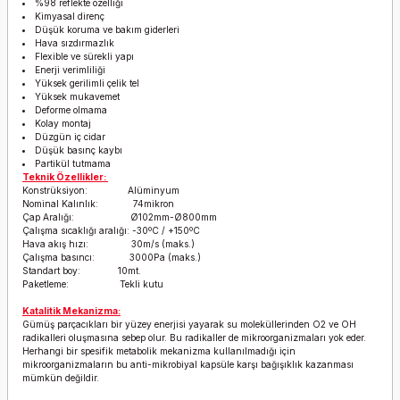
%98 reflekte özelliği
Kimyasal direnç
Düşük koruma ve bakım giderleri
Hava sızdırmazlık
Flexible ve sürekli yapı
Enerji verimliliği
Yüksek gerilimli çelik tel
Yüksek mukavemet
Deforme olmama
Kolay montaj
Düzgün iç cidar
Düşük basınç kaybı
Partikül tutmama
Teknik Özellikler:
Konstrüksiyon: Alüminyum
Nominal Kalınlık: 74mikron
Çap Aralığı: Ø102mm-Ø800mm
Çalışma sıcaklığı aralığı: -30ºC / +150ºC
Hava akış hızı: 30m/s (maks.)
Çalışma basıncı: 3000Pa (maks.)
Standart boy: 10mt.
Paketleme: Tekli kutu
Katalitik Mekanizma:
Gümüş parçacıkları bir yüzey enerjisi yayarak su moleküllerinden O2 ve OH
radikalleri oluşmasına sebep olur. Bu radikaller de mikroorganizmaları yok eder.
Herhangi bir spesifik metabolik mekanizma kullanılmadığı için
mikroorganizmaların bu anti-mikrobiyal kapsüle karşı bağışıklık kazanması
mümkün değildir.