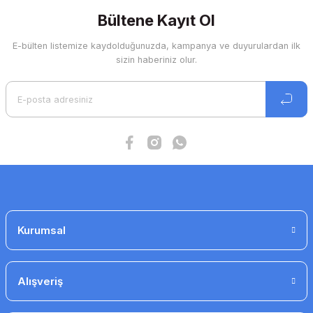
kullanarak tarafımıza iletebilirsiniz.
Görüş ve önerileriniz için teşekkür ederiz.
Bültene Kayıt Ol
E-bülten listemize kaydolduğunuzda, kampanya ve duyurulardan ilk
Ürün resmi kalitesiz, bozuk veya görüntülenemiyor.
sizin haberiniz olur.
Ürün açıklamasında eksik bilgiler bulunuyor.
Ürün bilgilerinde hatalar bulunuyor.
Ürün fiyatı diğer sitelerden daha pahalı.
Bu ürüne benzer farklı alternatifler olmalı.
Gönder
Kurumsal
Alışveriş