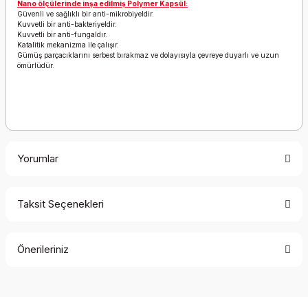
Nano ölçülerinde inşa edilmiş Polymer Kapsül:
Güvenli ve sağlıklı bir anti-mikrobiyeldir.
Kuvvetli bir anti-bakteriyeldir.
Kuvvetli bir anti-fungaldır.
Katalitik mekanizma ile çalışır.
Gümüş parçacıklarını serbest bırakmaz ve dolayısıyla çevreye duyarlı ve uzun
ömürlüdür.
Yorumlar
Taksit Seçenekleri
Bu ürüne ilk yorumu siz yapın!
Önerileriniz
Yorum Yaz
Bu ürünün fiyat bilgisi, resim, ürün açıklamalarında ve diğer
konularda yetersiz gördüğünüz noktaları öneri formunu