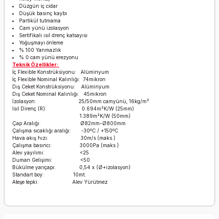
Düzgün iç cidar
Düşük basınç kaybı
Partikül tutmama
Cam yünü izolasyon
Sertifikalı ısıl drenç katsayısı
Yoğuşmayı önleme
% 100 Yanmazlık
% 0 cam yünü erezyonu
Teknik Özellikler:
İç Flexible Konstrüksiyonu: Alüminyum
İç Flexible Nominal Kalınlığı: 74mikron
Dış Ceket Konstrüksiyonu: Alüminyum
Dış Ceket Nominal Kalınlığı: 45mikron
İzolasyon: 25/50mm camyünü, 16kg/m³
Isıl Direnç (R): 0.694m²K/W (25mm)
1.389m²K/W (50mm)
Çap Aralığı: Ø82mm-Ø800mm
Çalışma sıcaklığı aralığı: -30ºC / +150ºC
Hava akış hızı: 30m/s (maks.)
Çalışma basıncı: 3000Pa (maks.)
Alev yayılımı: <25
Duman Gelişimi: <50
Bükülme yarıçapı: 0,54 x (Ø+izolasyon)
Standart boy: 10mt.
Ateşe tepki: Alev Yürütmez