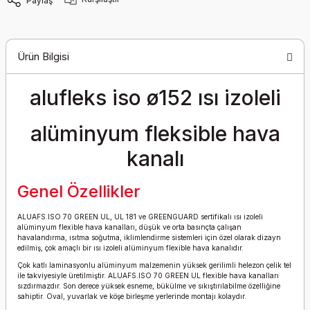
Paylaş
Ürün Bilgisi
alufleks iso ø152 ısı izoleli
alüminyum fleksible hava
kanalı
Genel Özellikler
ALUAFS.ISO 70 GREEN UL, UL 181 ve GREENGUARD sertifikalı ısı izoleli
alüminyum flexible hava kanalları, düşük ve orta basınçta çalışan
havalandırma, ısıtma soğutma, iklimlendirme sistemleri için özel olarak dizayn
edilmiş, çok amaçlı bir ısı izoleli alüminyum flexible hava kanalıdır.
Çok katlı laminasyonlu alüminyum malzemenin yüksek gerilimli helezon çelik tel
ile takviyesiyle üretilmiştir. ALUAFS.ISO 70 GREEN UL flexible hava kanalları
sızdırmazdır. Son derece yüksek esneme, bükülme ve sıkıştırılabilme özelliğine
sahiptir. Oval, yuvarlak ve köşe birleşme yerlerinde montajı kolaydır.