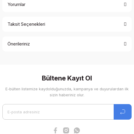
Yorumlar
Taksit Seçenekleri
Bu ürüne ilk yorumu siz yapın!
Önerileriniz
Yorum Yaz
Bu ürünün fiyat bilgisi, resim, ürün açıklamalarında ve diğer
konularda yetersiz gördüğünüz noktaları öneri formunu
kullanarak tarafımıza iletebilirsiniz.
Görüş ve önerileriniz için teşekkür ederiz.
Bültene Kayıt Ol
E-bülten listemize kaydolduğunuzda, kampanya ve duyurulardan ilk
Ürün resmi kalitesiz, bozuk veya görüntülenemiyor.
sizin haberiniz olur.
Ürün açıklamasında eksik bilgiler bulunuyor.
Ürün bilgilerinde hatalar bulunuyor.
Ürün fiyatı diğer sitelerden daha pahalı.
Bu ürüne benzer farklı alternatifler olmalı.