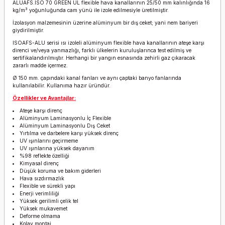
ALUAFS.ISO 70 GREEN UL flexible hava kanallarının 25/50 mm kalınlığında 16
kg/m³ yoğunluğunda cam yünü ile izole edilmesiyle üretilmiştir.
İzolasyon malzemesinin üzerine alüminyum bir dış ceket; yani nem bariyeri
giydirilmiştir.
ISOAFS-ALU serisi ısı izoleli alüminyum flexible hava kanallarının ateşe karşı
direnci ve/veya yanmazlığı, farklı ülkelerin kuruluşlarınca test edilmiş ve
sertifikalandırılmıştır. Herhangi bir yangın esnasında zehirli gaz çıkaracak
zararlı madde içermez.
Ø 150 mm. çapındaki kanal fanları ve aynı çaptaki banyo fanlarında
kullanılabilir. Kullanıma hazır üründür.
Özellikler ve Avantajlar:
Ateşe karşı direnç
Alüminyum Laminasyonlu İç Flexible
Alüminyum Laminasyonlu Dış Ceket
Yırtılma ve darbelere karşı yüksek direnç
UV ışınlarını geçirmeme
UV ışınlarına yüksek dayanım
%98 reflekte özelliği
Kimyasal direnç
Düşük koruma ve bakım giderleri
Hava sızdırmazlık
Flexible ve sürekli yapı
Enerji verimliliği
Yüksek gerilimli çelik tel
Yüksek mukavemet
Deforme olmama
Kolay montaj