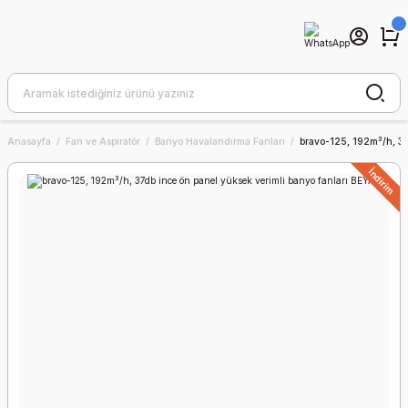
Anasayfa
Fan ve Aspiratör
Banyo Havalandırma Fanları
bravo-125, 192m³/h, 37
İndirim