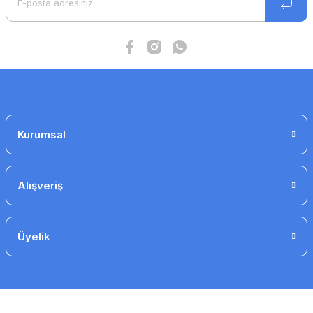
Gönder
Kurumsal
cdte e1.8 Tristörlü Fan Hız Anahtarı, Sıva Üstü
3.566 TL
2.033 TL
Alışveriş
İndirim
Üyelik