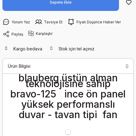
Sepete Ekle
Yorum Yaz
Tavsiye Et
Fiyatı Düşünce Haber Ver
Karşılaştır
Paylaş
Kargo bedava
Stok için tel açınız
Ürün Bilgisi
blauberg üstün alman
teknolojisine sahip
bravo-125 ince ön panel
yüksek performanslı
duvar - tavan tipi fan