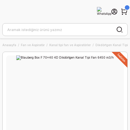
Anasayfa
Fan ve Aspiratör
Kanal tipi fan ve Aspiratörler
Dikdörtgen Kanal Tipi 
İndirim