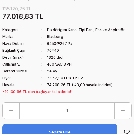
135.120,75 TL
77.018,83 TL
Kategori
Dikdörtgen Kanal Tipi Fan
,
Fan ve Aspiratör
Marka
Blauberg
Hava Debisi
6450@267 Pa
Bağlantı Çapı
70x40
Devir (max.)
1320 d/d
Çalışma V.
400 VAC 3 PH
Garanti Süresi
24 Ay
Fiyat
2.052,00 EUR + KDV
Havale
74.708,26 TL (%3,00 havale indirimi)
*10.199,86 TL den başlayan taksitlerle!!
Sepete Ekle