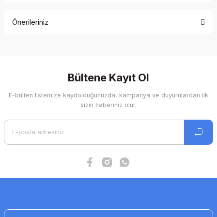
Önerileriniz
Yorum Yaz
Bu ürünün fiyat bilgisi, resim, ürün açıklamalarında ve diğer
konularda yetersiz gördüğünüz noktaları öneri formunu
kullanarak tarafımıza iletebilirsiniz.
Görüş ve önerileriniz için teşekkür ederiz.
Bültene Kayıt Ol
E-bülten listemize kaydolduğunuzda, kampanya ve duyurulardan ilk
Ürün resmi kalitesiz, bozuk veya görüntülenemiyor.
sizin haberiniz olur.
Ürün açıklamasında eksik bilgiler bulunuyor.
Ürün bilgilerinde hatalar bulunuyor.
Ürün fiyatı diğer sitelerden daha pahalı.
Bu ürüne benzer farklı alternatifler olmalı.