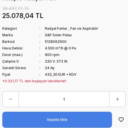
28.497,77 TL
25.078,04 TL
Kategori
Radyal Fanlar
,
Fan ve Aspiratör
Marka
S&P Soler Palau
Barkod
5128062600
Hava Debisi
4.500 m^/h @ 0 Pa
Devir (max.)
900 rpm
Çalışma V.
220 V. 373 W.
Garanti Süresi
24 Ay
Fiyat
432,30 EUR + KDV
*3.321,17 TL den başlayan taksitlerle!!
Sepete Ekle