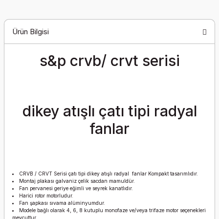
Ürün Bilgisi
s&p crvb/ crvt serisi
dikey atışlı çatı tipi radyal
fanlar
CRVB / CRVT Serisi çatı tipi dikey atışlı radyal fanlar Kompakt tasarımlıdır.
Montaj plakası galvaniz çelik sacdan mamuldür.
Fan pervanesi geriye eğimli ve seyrek kanatlıdır.
Harici rotor motorludur.
Fan şapkası sıvama alüminyumdur.
Modele bağlı olarak 4, 6, 8 kutuplu monofaze ve/veya trifaze motor seçenekleri
mevcuttur.