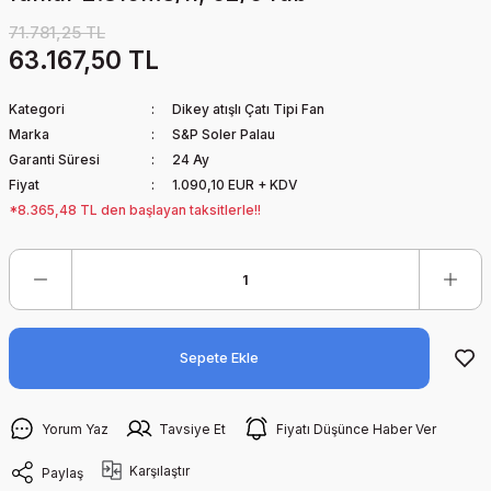
71.781,25 TL
63.167,50 TL
Kategori
Dikey atışlı Çatı Tipi Fan
Marka
S&P Soler Palau
Garanti Süresi
24 Ay
Fiyat
1.090,10 EUR + KDV
*8.365,48 TL den başlayan taksitlerle!!
Sepete Ekle
Yorum Yaz
Tavsiye Et
Fiyatı Düşünce Haber Ver
Karşılaştır
Paylaş