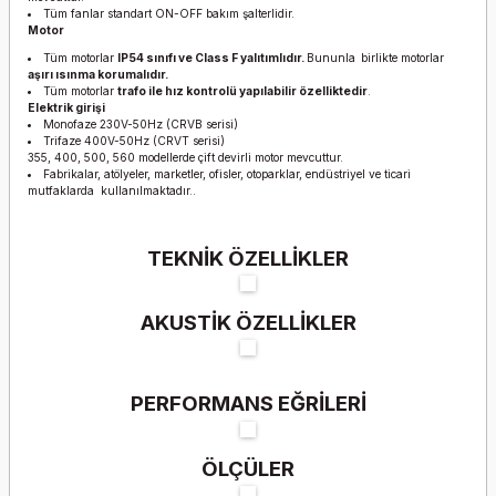
Tüm fanlar standart ON-OFF bakım şalterlidir.
Motor
Tüm motorlar
IP54 sınıfı ve Class F yalıtımlıdır.
Bununla
birlikte motorlar
aşırı ısınma korumalıdır.
Tüm motorlar
trafo ile hız kontrolü yapılabilir özelliktedir
.
Elektrik girişi
Monofaze 230V-50Hz (CRVB serisi)
Trifaze 400V-50Hz (CRVT serisi)
355, 400, 500, 560 modellerde çift devirli motor mevcuttur.
Fabrikalar, atölyeler, marketler, ofisler, otoparklar, endüstriyel ve ticari
mutfaklarda kullanılmaktadır..
TEKNİK ÖZELLİKLER
AKUSTİK ÖZELLİKLER
PERFORMANS EĞRİLERİ
ÖLÇÜLER