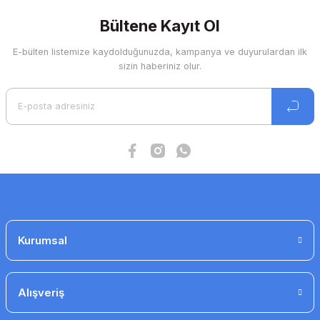
Ürün bilgilerinde hatalar bulunuyor.
Bültene Kayıt Ol
Ürün fiyatı diğer sitelerden daha pahalı.
Bu ürüne benzer farklı alternatifler olmalı.
E-bülten listemize kaydolduğunuzda, kampanya ve duyurulardan ilk
sizin haberiniz olur.
reb-1 fan hız anahtarı
3.227 TL
2.839 TL
Gönder
Kurumsal
Alışveriş