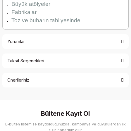
Büyük atölyeler
Fabrikalar
Toz ve buharın tahliyesinde
Yorumlar
Taksit Seçenekleri
Bu ürüne ilk yorumu siz yapın!
Önerileriniz
Yorum Yaz
Bu ürünün fiyat bilgisi, resim, ürün açıklamalarında ve diğer
konularda yetersiz gördüğünüz noktaları öneri formunu
kullanarak tarafımıza iletebilirsiniz.
Görüş ve önerileriniz için teşekkür ederiz.
Bültene Kayıt Ol
E-bülten listemize kaydolduğunuzda, kampanya ve duyurulardan ilk
Ürün resmi kalitesiz, bozuk veya görüntülenemiyor.
sizin haberiniz olur.