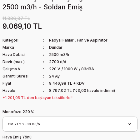
2500 m3/h - Soldan Emiş
11.336,37 TL
9.069,10 TL
Kategori
Radyal Fanlar
,
Fan ve Aspiratör
Marka
Dündar
Hava Debisi
2500 m3/h
Devir (max.)
2700 d/d
Çalışma V.
220 V. / 1000 W. / 83dBA
Garanti Süresi
24 Ay
Fiyat
9.446,98 TL + KDV
Havale
8.797,02 TL (%3,00 havale indirimi)
*1.201,05 TL den başlayan taksitlerle!!
Monofaze 220 V.
Hava Emiş Yönü