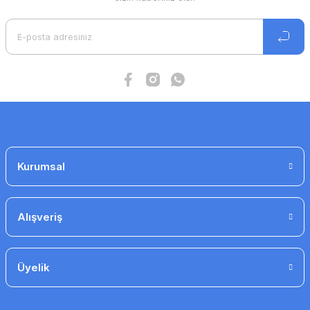
Ürün açıklamasında eksik bilgiler bulunuyor.
Ürün bilgilerinde hatalar bulunuyor.
Ürün fiyatı diğer sitelerden daha pahalı.
Bu ürüne benzer farklı alternatifler olmalı.
Gönder
Kurumsal
Alışveriş
Üyelik