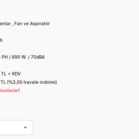
anlar
,
Fan ve Aspiratör
/h
d
 PH / 890 W. / 70dBA
 TL + KDV
 TL (%3,00 havale indirimi)
sitlerle!!