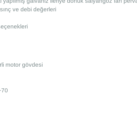
i yapılmış galvaniz ileriye dönük salyangoz fan per
ınç ve debi değerleri
seçenekleri
rli motor gövdesi
 +70