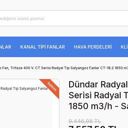
ANLAR
KANAL TİPİ FANLAR
HAVA PERDELERİ
KL
 Fan, Trifaze 400 V. CT Serisi Radyal Tip Salyangoz Fanlar CT-18.2 1850 m
Dündar Radyal 
İndirim
Serisi Radyal 
1850 m3/h - 
9.446,98 TL