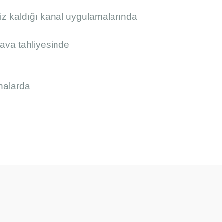
siz kaldığı kanal uygulamalarında
ava tahliyesinde
nalarda
onularda yetersiz gördüğünüz noktaları öneri formunu kullanarak tarafımız
Bu ürüne ilk yorumu siz yapın!