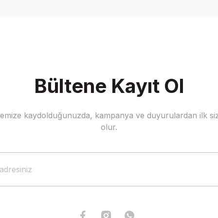
Yorum Yaz
Bültene Kayıt Ol
stemize kaydolduğunuzda, kampanya ve duyurulardan ilk siz
Gönder
olur.