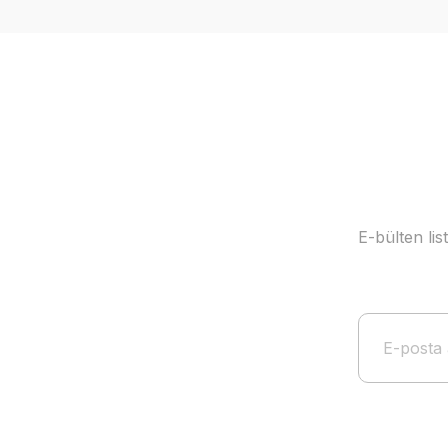
Ürün açıklamasında eksik bilgiler bulunuyor.
Ürün bilgilerinde hatalar bulunuyor.
Ürün fiyatı diğer sitelerden daha pahalı.
Bu ürüne benzer farklı alternatifler olmalı.
E-bülten li