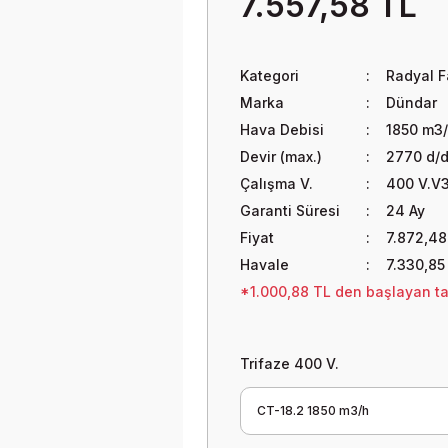
7.557,58 TL
Kategori
Radyal F
Marka
Dündar
Hava Debisi
1850 m3
Devir (max.)
2770 d/
Çalışma V.
400 V.V3
Garanti Süresi
24 Ay
Fiyat
7.872,48
Havale
7.330,85
*1.000,88 TL den başlayan tak
Trifaze 400 V.