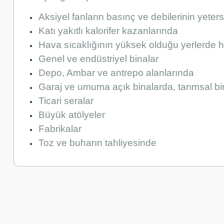
Aksiyel fanların basınç ve debilerinin yeter
Katı yakıtlı kalorifer kazanlarında
Hava sıcaklığının yüksek olduğu yerlerde h
Genel ve endüstriyel binalar
Depo, Ambar ve antrepo alanlarında
Garaj ve umuma açık binalarda, tarımsal bi
Ticari seralar
Büyük atölyeler
Fabrikalar
Toz ve buharın tahliyesinde
Bu ürünün fiyat bilgisi, resim, ürün açıklamalarında ve diğer k
Görüş ve önerileriniz için teşekkür ederiz.
Ürün resmi kalitesiz, bozuk veya görüntülenemiyor.