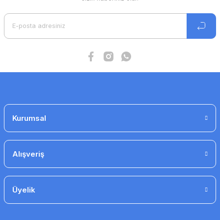
Ürün açıklamasında eksik bilgiler bulunuyor.
Ürün bilgilerinde hatalar bulunuyor.
Ürün fiyatı diğer sitelerden daha pahalı.
Bu ürüne benzer farklı alternatifler olmalı.
Gönder
Kurumsal
Alışveriş
Üyelik