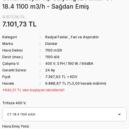
18.4 1100 m3/h - Sağdan Emiş
8.877,16 TL
7.101,73 TL
Kategori
Radyal Fanlar
,
Fan ve Aspiratör
Marka
Dündar
Hava Debisi
1100 m3/h
Devir (max.)
1100 d/d
Çalışma V.
400 V. 3 PH / 190 W. / 64dBA
Garanti Süresi
24 Ay
Fiyat
7.397,63 TL + KDV
Havale
6.888,67 TL (%3,00 havale indirimi)
*940,51 TL den başlayan taksitlerle!!
Trifaze 400 V.
Hava Emiş Yönü