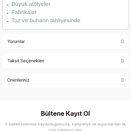
Büyük atölyeler
Fabrikalar
Toz ve buharın tahliyesinde
Yorumlar
Taksit Seçenekleri
Bu ürüne ilk yorumu siz yapın!
Önerileriniz
Yorum Yaz
Bu ürünün fiyat bilgisi, resim, ürün açıklamalarında ve diğer
konularda yetersiz gördüğünüz noktaları öneri formunu
kullanarak tarafımıza iletebilirsiniz.
Görüş ve önerileriniz için teşekkür ederiz.
Bültene Kayıt Ol
E-bülten listemize kaydolduğunuzda, kampanya ve duyurulardan ilk
Ürün resmi kalitesiz, bozuk veya görüntülenemiyor.
sizin haberiniz olur.