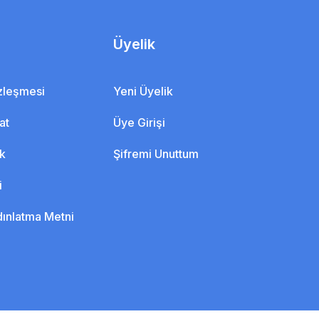
Üyelik
özleşmesi
Yeni Üyelik
at
Üye Girişi
ik
Şifremi Unuttum
i
dınlatma Metni