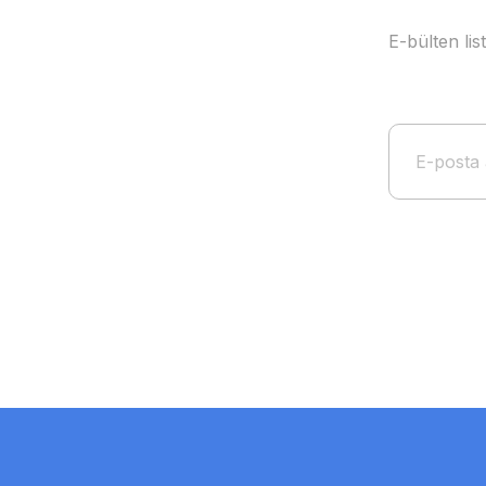
E-bülten li
rvs 5 kademeli hız anahtarı
6.782 TL
5.087 TL