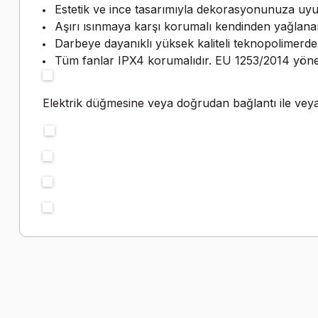
Estetik ve ince tasarımıyla dekorasyonunuza uyu
Aşırı ısınmaya karşı korumalı kendinden yağlanan 
Darbeye dayanıklı yüksek kaliteli teknopolimerden
Tüm fanlar IPX4 korumalıdır. EU 1253/2014 yöne
Elektrik düğmesine veya doğrudan bağlantı ile veya R
Bu ürünün fiyat bilgisi, resim, ürün açıklamalarında ve diğer k
Görüş ve önerileriniz için teşekkür ederiz.
Ürün resmi kalitesiz, bozuk veya görüntülenemiyor.