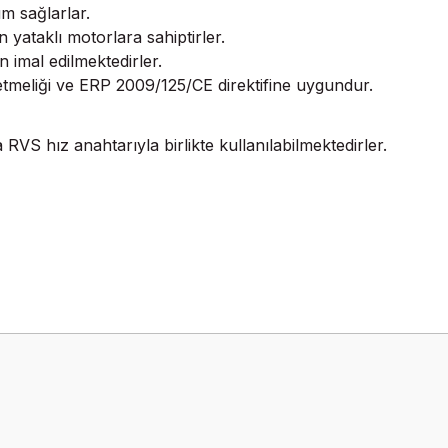
m sağlarlar.
yataklı motorlara sahiptirler.
 imal edilmektedirler.
tmeliği ve ERP 2009/125/CE direktifine uygundur.
VS hız anahtarıyla birlikte kullanılabilmektedirler.
onularda yetersiz gördüğünüz noktaları öneri formunu kullanarak tarafımız
Bu ürüne ilk yorumu siz yapın!