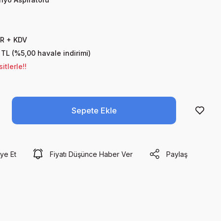
UR + KDV
 TL (%5,00 havale indirimi)
tlerle!!
Sepete Ekle
ye Et
Fiyatı Düşünce Haber Ver
Paylaş