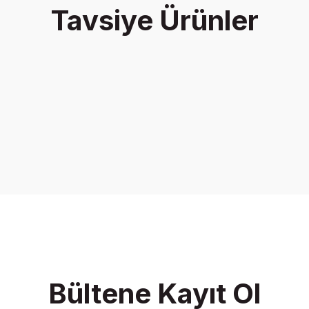
Tavsiye Ürünler
Yorum Yaz
Gönder
Bültene Kayıt Ol