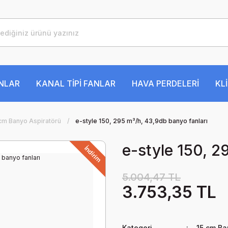
ANLAR
KANAL TİPİ FANLAR
HAVA PERDELERİ
KL
cm Banyo Aspiratörü
e-style 150, 295 m³/h, 43,9db banyo fanları
e-style 150, 2
İndirim
5.004,47 TL
3.753,35 TL
Kategori
15 cm Ba