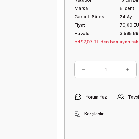
Marka
Elicent
Garanti Süresi
24 Ay
Fiyat
76,00 E
Havale
3.565,69
*497,07 TL den başlayan taksi
Yorum Yaz
Tavsi
Karşılaştır