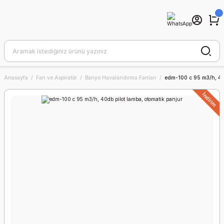
Anasayfa
Fan ve Aspiratör
Banyo Havalandırma Fanları
edm-100 c 95 m3/h, 40d
İndirim