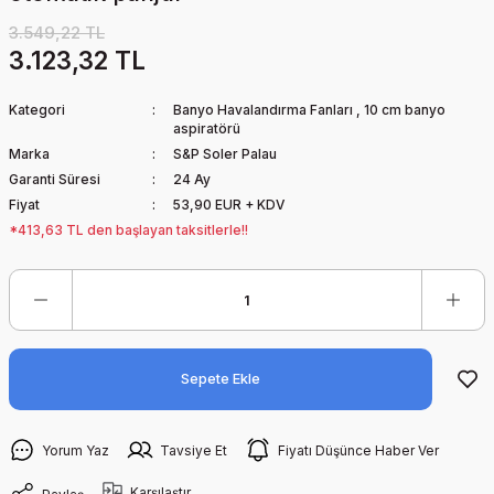
3.549,22 TL
3.123,32 TL
Kategori
Banyo Havalandırma Fanları
,
10 cm banyo
aspiratörü
Marka
S&P Soler Palau
Garanti Süresi
24 Ay
Fiyat
53,90 EUR + KDV
*413,63 TL den başlayan taksitlerle!!
Sepete Ekle
Yorum Yaz
Tavsiye Et
Fiyatı Düşünce Haber Ver
Karşılaştır