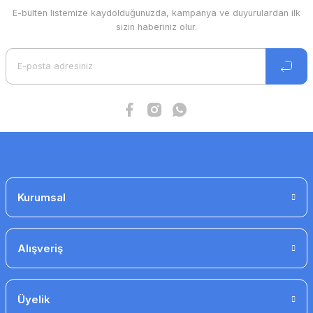
Bu ürüne benzer farklı alternatifler olmalı.
E-bülten listemize kaydolduğunuzda, kampanya ve duyurulardan ilk
sizin haberiniz olur.
reb-1 fan hız anahtarı
3.227 TL
2.839 TL
Gönder
alufleks Ø102- 10 mt. izolesiz fleks kanal
606 TL
Kurumsal
454 TL
Alışveriş
Üyelik