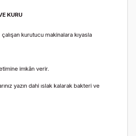
 VE KURU
e çalışan kurutucu makinalara kıyasla
etimine imkân verir.
arınız yazın dahi ıslak kalarak bakteri ve