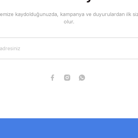
stemize kaydolduğunuzda, kampanya ve duyurulardan ilk siz
Gönder
olur.