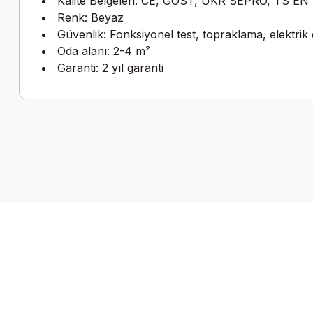
Kalite Belgeleri: CE, GOST, UKR SEPRO, TS EN
Renk: Beyaz
Güvenlik: Fonksiyonel test, topraklama, elektrik
Oda alanı: 2-4 m²
Garanti: 2 yıl garanti
Bu ürünün fiyat bilgisi, resim, ürün açıklamalarında ve diğer k
Görüş ve önerileriniz için teşekkür ederiz.
Ürün resmi kalitesiz, bozuk veya görüntülenemiyor.
Ürün açıklamasında eksik bilgiler bulunuyor.
Ürün bilgilerinde hatalar bulunuyor.
Ürün fiyatı diğer sitelerden daha pahalı.
Bu ürüne benzer farklı alternatifler olmalı.