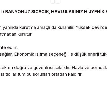
I / BANYONUZ SICACIK, HAVLULARINIZ HİJYENİK
n yanında kurutma amaçlı da kullanılır. Yüksek devird
pratmadan kurutur.
e edilir.
a sağlar. Ekonomik ısıtma seçeneği ile düşük enerji tük
lecek en doğru ve güvenli ısıtıcılardır. Havlu ve bornozl
ıtıcılar tüm bu sorunları ortadan kaldırır.