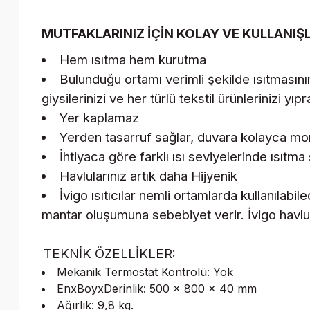
MUTFAKLARINIZ İÇİN KOLAY VE KULLANIŞL
Hem ısıtma hem kurutma
Bulunduğu ortamı verimli şekilde ısıtmasını
giysilerinizi ve her türlü tekstil ürünlerinizi yı
Yer kaplamaz
Yerden tasarruf sağlar, duvara kolayca mont
İhtiyaca göre farklı ısı seviyelerinde ısıtm
Havlularınız artık daha Hijyenik
İvigo ısıtıcılar nemli ortamlarda kullanılabi
mantar oluşumuna sebebiyet verir. İvigo havlu ıs
TEKNİK ÖZELLİKLER:
Mekanik Termostat Kontrolü: Yok
EnxBoyxDerinlik: 500 x 800 x 40 mm
Ağırlık: 9,8 kg.