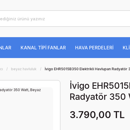
ANLAR
KANAL TİPİ FANLAR
HAVA PERDELERİ
KL
ıcı
beyaz havluluk
İvigo EHR5015B350 Elektrikli Havlupan Radyatör 
İvigo EHR5015
Radyatör 350 
3.790,00 TL