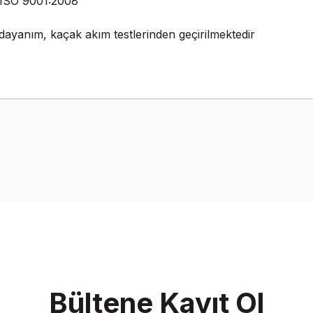
 ISO 9001:2008
 dayanım, kaçak akım testlerinden geçirilmektedir
onularda yetersiz gördüğünüz noktaları öneri formunu kullanarak tarafımız
Bu ürüne ilk yorumu siz yapın!
Yorum Yaz
Bültene Kayıt Ol