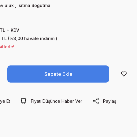
vluluk
,
Isıtma Soğutma
 TL + KDV
 TL (%3,00 havale indirimi)
tlerle!!
Sepete Ekle
ye Et
Fiyatı Düşünce Haber Ver
Paylaş