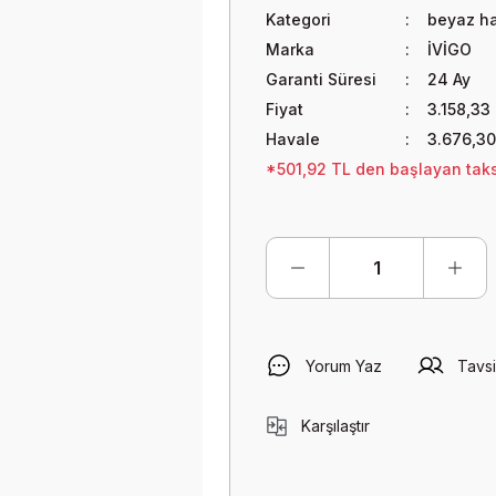
Kategori
beyaz ha
Marka
İVİGO
Garanti Süresi
24 Ay
Fiyat
3.158,33
Havale
3.676,30
*501,92 TL den başlayan taksi
Yorum Yaz
Tavsi
Karşılaştır