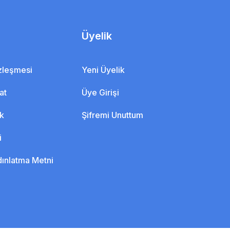
Üyelik
özleşmesi
Yeni Üyelik
at
Üye Girişi
ik
Şifremi Unuttum
i
dınlatma Metni