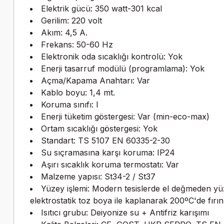
Elektrik gücü: 350 watt-301 kcal
Gerilim: 220 volt
Akım: 4,5 A.
Frekans: 50-60 Hz
Elektronik oda sıcaklığı kontrolü: Yok
Enerji tasarruf modülü (programlama): Yok
Açma/Kapama Anahtarı: Var
Kablo boyu: 1,4 mt.
Koruma sınıfı: I
Enerji tüketim göstergesi: Var (min-eco-max)
Ortam sıcaklığı göstergesi: Yok
Standart: TS 5107 EN 60335-2-30
Su sıçramasına karşı koruma: IP24
Aşırı sıcaklık koruma termostatı: Var
Malzeme yapısı: St34-2 / St37
Yüzey işlemi: Modern tesislerde el değmeden yü
elektrostatik toz boya ile kaplanarak 200ºC'de fırın
Isıtıcı grubu: Deiyonize su + Antifriz karışımı