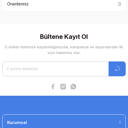
Önerileriniz
Yorum Yaz
Bu ürünün fiyat bilgisi, resim, ürün açıklamalarında ve diğer
konularda yetersiz gördüğünüz noktaları öneri formunu
kullanarak tarafımıza iletebilirsiniz.
Görüş ve önerileriniz için teşekkür ederiz.
Bültene Kayıt Ol
E-bülten listemize kaydolduğunuzda, kampanya ve duyurulardan ilk
Ürün resmi kalitesiz, bozuk veya görüntülenemiyor.
sizin haberiniz olur.
Ürün açıklamasında eksik bilgiler bulunuyor.
Ürün bilgilerinde hatalar bulunuyor.
Ürün fiyatı diğer sitelerden daha pahalı.
Bu ürüne benzer farklı alternatifler olmalı.
Gönder
Kurumsal