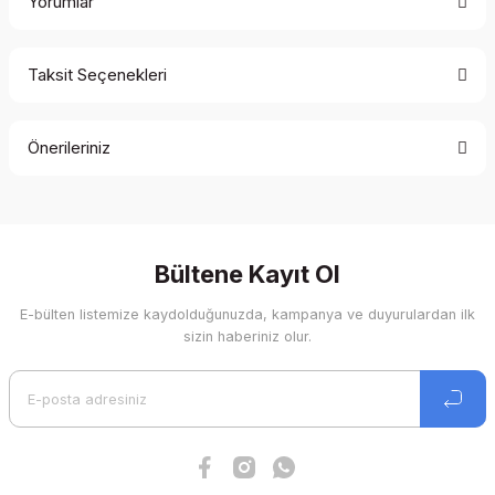
Yorumlar
Taksit Seçenekleri
Bu ürüne ilk yorumu siz yapın!
Önerileriniz
Yorum Yaz
Bu ürünün fiyat bilgisi, resim, ürün açıklamalarında ve diğer
konularda yetersiz gördüğünüz noktaları öneri formunu
kullanarak tarafımıza iletebilirsiniz.
Görüş ve önerileriniz için teşekkür ederiz.
Bültene Kayıt Ol
E-bülten listemize kaydolduğunuzda, kampanya ve duyurulardan ilk
Ürün resmi kalitesiz, bozuk veya görüntülenemiyor.
sizin haberiniz olur.
Ürün açıklamasında eksik bilgiler bulunuyor.
Ürün bilgilerinde hatalar bulunuyor.
Ürün fiyatı diğer sitelerden daha pahalı.
Bu ürüne benzer farklı alternatifler olmalı.