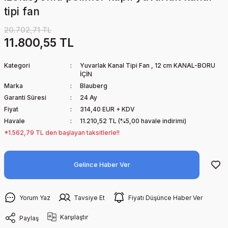
tipi fan
20.702,71 TL
11.800,55 TL
Kategori
Yuvarlak Kanal Tipi Fan
,
12 cm KANAL-BORU
İÇİN
Marka
Blauberg
Garanti Süresi
24 Ay
Fiyat
314,40 EUR + KDV
Havale
11.210,52 TL (%5,00 havale indirimi)
*1.562,79 TL den başlayan taksitlerle!!
Gelince Haber Ver
Yorum Yaz
Tavsiye Et
Fiyatı Düşünce Haber Ver
Karşılaştır
Paylaş