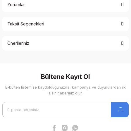
Yorumlar
Taksit Seçenekleri
Bu ürüne ilk yorumu siz yapın!
Önerileriniz
Yorum Yaz
Bu ürünün fiyat bilgisi, resim, ürün açıklamalarında ve diğer
konularda yetersiz gördüğünüz noktaları öneri formunu
kullanarak tarafımıza iletebilirsiniz.
Görüş ve önerileriniz için teşekkür ederiz.
Bültene Kayıt Ol
E-bülten listemize kaydolduğunuzda, kampanya ve duyurulardan ilk
Ürün resmi kalitesiz, bozuk veya görüntülenemiyor.
sizin haberiniz olur.
Ürün açıklamasında eksik bilgiler bulunuyor.
Ürün bilgilerinde hatalar bulunuyor.
Ürün fiyatı diğer sitelerden daha pahalı.
Bu ürüne benzer farklı alternatifler olmalı.