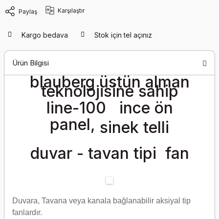
Karşılaştır
Paylaş
Kargo bedava
Stok için tel açınız
Ürün Bilgisi
blauberg üstün alman
teknolojisine sahip
line-100 ince ön
panel,
sinek telli
duvar - tavan tipi fan
Duvara, Tavana veya kanala bağlanabilir aksiyal tip
fanlardır.