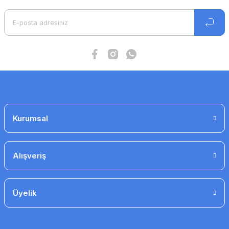
Gönder
Kurumsal
cdte e1.8 Tristörlü Fan Hız Anahtarı, Sıva Üstü
3.562 TL
2.031 TL
Alışveriş
İndirim
Üyelik