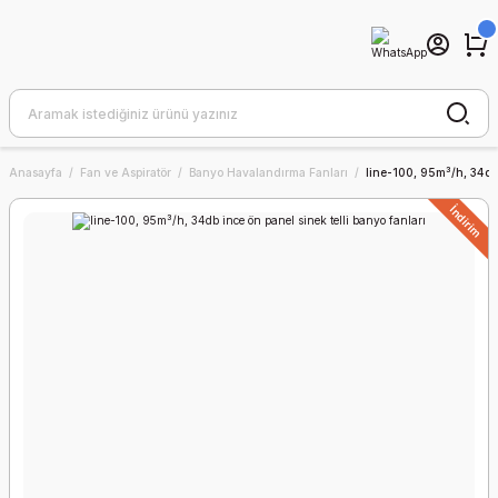
Anasayfa
Fan ve Aspiratör
Banyo Havalandırma Fanları
line-100, 95m³/h, 34db 
İndirim