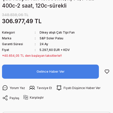
400c-2 saat, 120c-sürekli
348.838,06 TL
306.977,49 TL
Kategori
Dikey atışlı Çatı Tipi Fan
Marka
S&P Soler Palau
Garanti Süresi
24 Ay
Fiyat
5.297,60 EUR + KDV
*40.654,05 TL den başlayan taksitlerle!!
Gelince Haber Ver
Yorum Yaz
Tavsiye Et
Fiyatı Düşünce Haber Ver
Karşılaştır
Paylaş