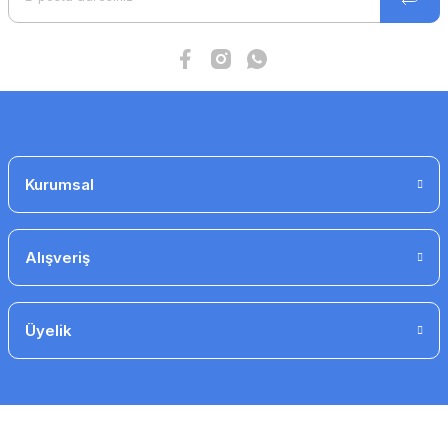
Ürün fiyatı diğer sitelerden daha pahalı.
Bu ürüne benzer farklı alternatifler olmalı.
Gönder
Kurumsal
Alışveriş
Üyelik