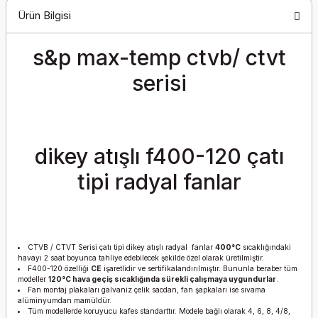
Ürün Bilgisi
s&p max-temp ctvb/ ctvt
serisi
dikey atışlı f400-120 çatı
tipi radyal fanlar
CTVB / CTVT Serisi çatı tipi dikey atışlı radyal fanlar
400°C
sıcaklığındaki
havayı 2 saat boyunca tahliye edebilecek şekilde özel olarak üretilmiştir.
F400-120 özelliği
CE
işaretlidir ve sertifikalandırılmıştır. Bununla beraber tüm
modeller
120°C hava geçiş sıcaklığında sürekli çalışmaya uygundurlar
.
Fan montaj plakaları galvaniz çelik sacdan, fan şapkaları ise sıvama
alüminyumdan mamüldür.
Tüm modellerde koruyucu kafes standarttır. Modele bağlı olarak 4, 6, 8, 4/8,