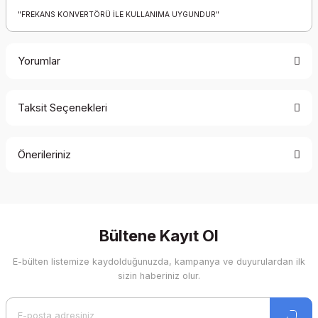
"FREKANS KONVERTÖRÜ İLE KULLANIMA UYGUNDUR"
Yorumlar
Taksit Seçenekleri
Bu ürüne ilk yorumu siz yapın!
Önerileriniz
Yorum Yaz
Bu ürünün fiyat bilgisi, resim, ürün açıklamalarında ve diğer
konularda yetersiz gördüğünüz noktaları öneri formunu
kullanarak tarafımıza iletebilirsiniz.
Görüş ve önerileriniz için teşekkür ederiz.
Bültene Kayıt Ol
E-bülten listemize kaydolduğunuzda, kampanya ve duyurulardan ilk
Ürün resmi kalitesiz, bozuk veya görüntülenemiyor.
sizin haberiniz olur.
Ürün açıklamasında eksik bilgiler bulunuyor.
Ürün bilgilerinde hatalar bulunuyor.