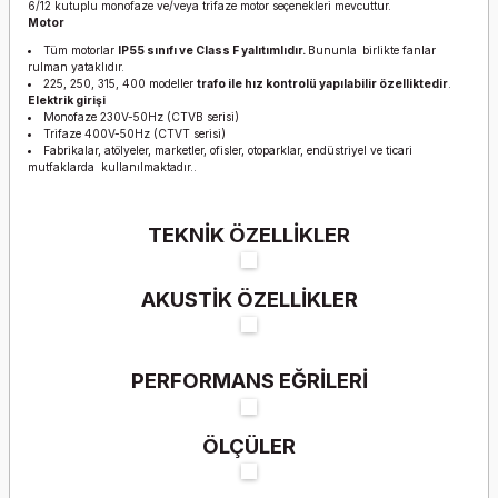
6/12 kutuplu monofaze ve/veya trifaze motor seçenekleri mevcuttur.
Motor
Tüm motorlar
IP55 sınıfı ve Class F yalıtımlıdır.
Bununla
birlikte fanlar
rulman yataklıdır.
225, 250, 315, 400 modeller
trafo ile hız kontrolü yapılabilir özelliktedir
.
Elektrik girişi
Monofaze 230V-50Hz (CTVB serisi)
Trifaze 400V-50Hz (CTVT serisi)
Fabrikalar, atölyeler, marketler, ofisler, otoparklar, endüstriyel ve ticari
mutfaklarda kullanılmaktadır..
TEKNİK ÖZELLİKLER
AKUSTİK ÖZELLİKLER
PERFORMANS EĞRİLERİ
ÖLÇÜLER