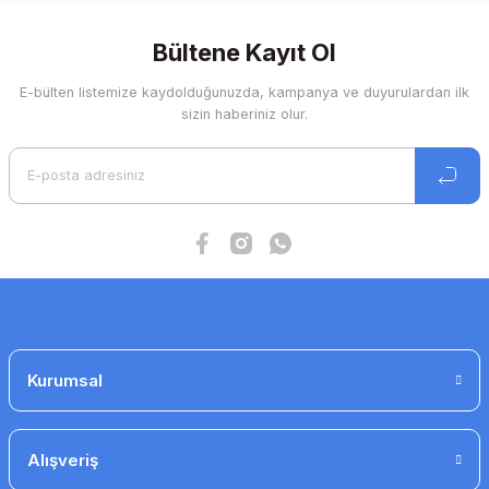
Ürün bilgilerinde hatalar bulunuyor.
Bültene Kayıt Ol
Ürün fiyatı diğer sitelerden daha pahalı.
Bu ürüne benzer farklı alternatifler olmalı.
E-bülten listemize kaydolduğunuzda, kampanya ve duyurulardan ilk
sizin haberiniz olur.
c 1,5 hız anahtarı
3.819 TL
3.055 TL
Gönder
Kurumsal
Alışveriş