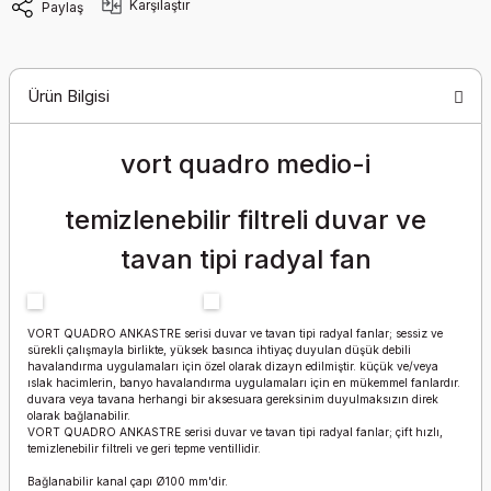
Karşılaştır
Paylaş
Ürün Bilgisi
vort quadro medio-i
temizlenebilir filtreli duvar ve
tavan
tipi radyal fan
VORT QUADRO ANKASTRE serisi duvar ve tavan tipi radyal fanlar; sessiz ve
sürekli çalışmayla birlikte, yüksek basınca ihtiyaç duyulan düşük debili
havalandırma uygulamaları için özel olarak dizayn edilmiştir. küçük ve/veya
ıslak hacimlerin, banyo havalandırma uygulamaları için en mükemmel fanlardır.
duvara veya tavana herhangi bir aksesuara gereksinim duyulmaksızın direk
olarak bağlanabilir.
VORT QUADRO ANKASTRE serisi duvar ve tavan tipi radyal fanlar; çift hızlı,
temizlenebilir filtreli ve geri tepme ventillidir.
Bağlanabilir kanal çapı Ø100 mm'dir.