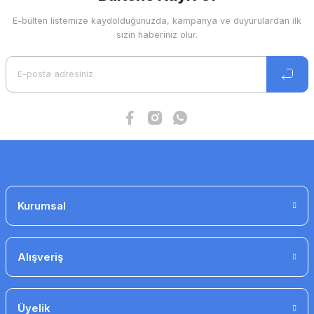
E-bülten listemize kaydolduğunuzda, kampanya ve duyurulardan ilk
Ürün resmi kalitesiz, bozuk veya görüntülenemiyor.
sizin haberiniz olur.
Ürün açıklamasında eksik bilgiler bulunuyor.
Ürün bilgilerinde hatalar bulunuyor.
Ürün fiyatı diğer sitelerden daha pahalı.
Bu ürüne benzer farklı alternatifler olmalı.
Gönder
Kurumsal
Alışveriş
Üyelik