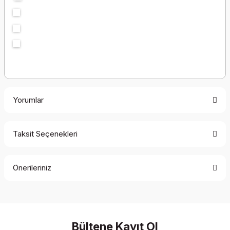
Yorumlar
Taksit Seçenekleri
Bu ürüne ilk yorumu siz yapın!
Önerileriniz
Yorum Yaz
Bu ürünün fiyat bilgisi, resim, ürün açıklamalarında ve diğer
konularda yetersiz gördüğünüz noktaları öneri formunu
kullanarak tarafımıza iletebilirsiniz.
Görüş ve önerileriniz için teşekkür ederiz.
Bültene Kayıt Ol