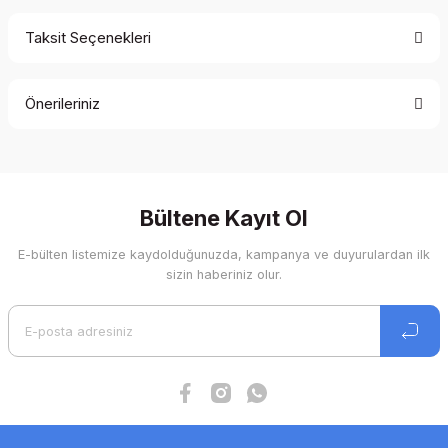
Taksit Seçenekleri
Bu ürüne ilk yorumu siz yapın!
Önerileriniz
Yorum Yaz
Bu ürünün fiyat bilgisi, resim, ürün açıklamalarında ve diğer
konularda yetersiz gördüğünüz noktaları öneri formunu
kullanarak tarafımıza iletebilirsiniz.
Görüş ve önerileriniz için teşekkür ederiz.
Bültene Kayıt Ol
E-bülten listemize kaydolduğunuzda, kampanya ve duyurulardan ilk
Ürün resmi kalitesiz, bozuk veya görüntülenemiyor.
sizin haberiniz olur.
Ürün açıklamasında eksik bilgiler bulunuyor.
Ürün bilgilerinde hatalar bulunuyor.
Ürün fiyatı diğer sitelerden daha pahalı.
Bu ürüne benzer farklı alternatifler olmalı.