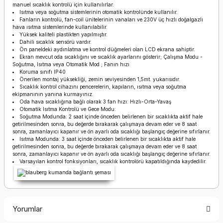
manuel sıcaklık kontrolü için kullanılırlar.
Isıtma veya soğutma sistemlerinin otomatik kontrolünde kullanılır.
Fanların kontrolü, fan-coil ünitelerinin vanaları ve 230V üç hızlı doğalgazlı
hava ısıtma sistemlerinde kullanılabilir.
Yüksek kaliteli plastikten yapılmıştır.
Dahili sıcaklık sensörü vardır.
Ön paneldeki aydınlatma ve kontrol düğmeleri olan LCD ekrana sahiptir.
Ekran mevcut oda sıcaklığını ve sıcaklık ayarlarını gösterir; Çalışma Modu -
Soğutma, Isıtma veya Otomatik Mod ; Fanın hızı
Koruma sınıfı IP40
Önerilen montaj yüksekliği, zemin seviyesinden 1,5mt. yukarısıdır.
Sıcaklık kontrol cihazını pencerelerin, kapıların, ısıtma veya soğutma
ekipmanının yanına kurmayınız.
Oda hava sıcaklığına bağlı olarak 3 fan hızı: Hızlı-Orta-Yavaş
Otomatik Isıtma Kontrolü ve Gece Modu:
Soğutma Modunda: 2 saat içinde önceden belirlenen bir sıcaklıkta aktif hale
getirilmesinden sonra, bu değerde bırakarak çalışmaya devam eder ve 8 saat
sonra, zamanlayıcı kapanır ve ön ayarlı oda sıcaklığı başlangıç değerine sıfırlanır.
Isıtma Modunda: 3 saat içinde önceden belirlenen bir sıcaklıkta aktif hale
getirilmesinden sonra, bu değerde bırakarak çalışmaya devam eder ve 8 saat
sonra, zamanlayıcı kapanır ve ön ayarlı oda sıcaklığı başlangıç değerine sıfırlanır.
Varsayılan kontrol fonksiyonları, sıcaklık kontrolörü kapatıldığında kaydedilir.
Yorumlar