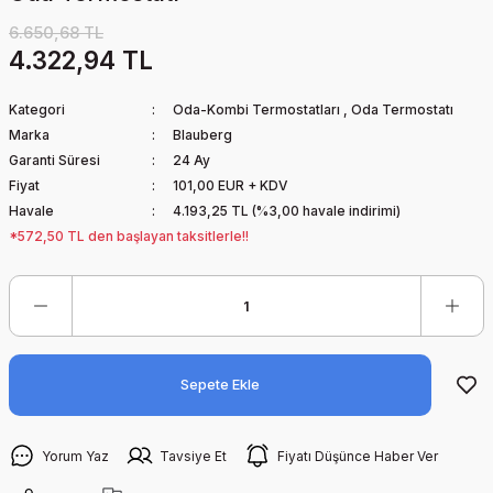
6.650,68 TL
4.322,94 TL
Kategori
Oda-Kombi Termostatları
,
Oda Termostatı
Marka
Blauberg
Garanti Süresi
24 Ay
Fiyat
101,00 EUR + KDV
Havale
4.193,25 TL (%3,00 havale indirimi)
*572,50 TL den başlayan taksitlerle!!
Sepete Ekle
Yorum Yaz
Tavsiye Et
Fiyatı Düşünce Haber Ver