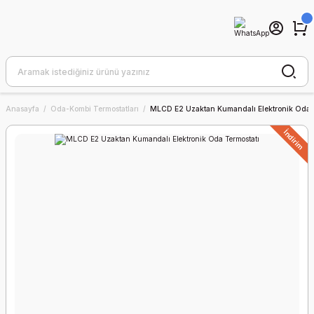
Anasayfa
Oda-Kombi Termostatları
MLCD E2 Uzaktan Kumandalı Elektronik Oda T
İndirim