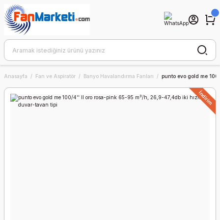
Anasayfa
Fan ve Aspiratör
Banyo Havalandırma Fanları
punto evo gold me 100/4
İndirim