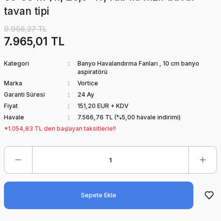
tavan tipi
9.956,27 TL
7.965,01 TL
Kategori
Banyo Havalandırma Fanları
,
10 cm banyo
aspiratörü
Marka
Vortice
Garanti Süresi
24 Ay
Fiyat
151,20 EUR + KDV
Havale
7.566,76 TL (%5,00 havale indirimi)
*1.054,83 TL den başlayan taksitlerle!!
Sepete Ekle