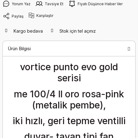
Yorum Yaz
Tavsiye Et
Fiyatı Düşünce Haber Ver
Karşılaştır
Paylaş
Kargo bedava
Stok için tel açınız
Ürün Bilgisi
vortice punto evo gold
serisi
me 100/4 ll oro rosa-pink
(metalik pembe),
iki hızlı, geri tepme ventilli
duvar- tavan tipi fan