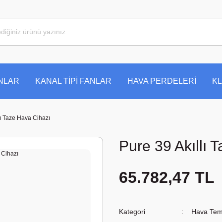
ANLAR
KANAL TİPİ FANLAR
HAVA PERDELERİ
KL
lı Taze Hava Cihazı
Pure 39 Akıllı 
65.782,47 TL
Kategori
Hava Temi