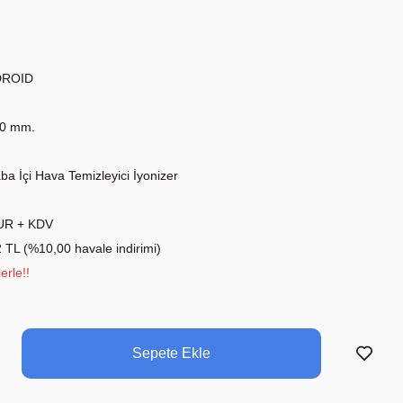
DROID
00 mm.
ba İçi Hava Temizleyici İyonizer
UR + KDV
 TL (%10,00 havale indirimi)
erle!!
Sepete Ekle