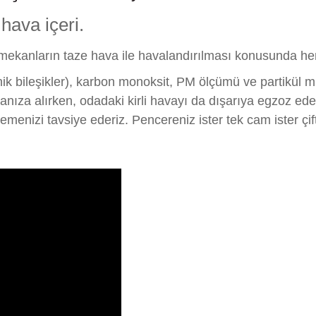
 hava içeri.
 mekanların taze hava ile havalandırılması konusunda hem
k bileşikler), karbon monoksit, PM ölçümü ve partikül mi
 odanıza alırken, odadaki kirli havayı da dışarıya egzoz
izlemenizi tavsiye ederiz. Pencereniz ister tek cam ister