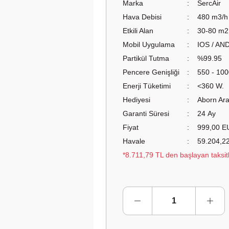
Marka
SercAir
Hava Debisi
480 m3/h
Etkili Alan
30-80 m2
Mobil Uygulama
IOS / AN
Partikül Tutma
%99.95
Pencere Genişliği
550 - 10
Enerji Tüketimi
<360 W.
Hediyesi
Aborn Ara
Garanti Süresi
24 Ay
Fiyat
999,00 E
Havale
59.204,22
*8.711,79 TL den başlayan taksitl