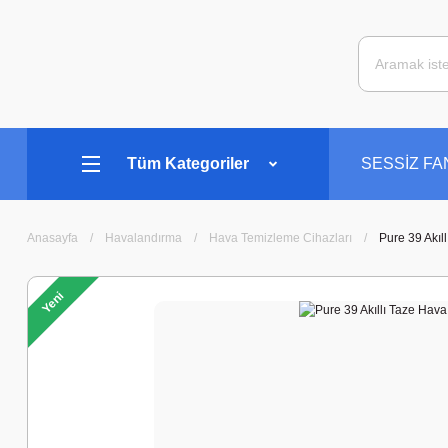
Tüm Kategoriler
SESSİZ F
Anasayfa
Havalandırma
Hava Temizleme Cihazları
Pure 39 Akıl
Hediyeli
Yeni