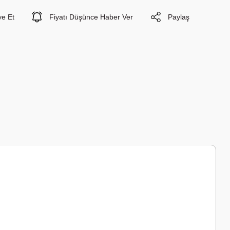
ye Et
Fiyatı Düşünce Haber Ver
Paylaş