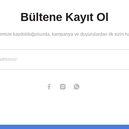
Bültene Kayıt Ol
stemize kaydolduğunuzda, kampanya ve duyurulardan ilk sizin hab
Gönder