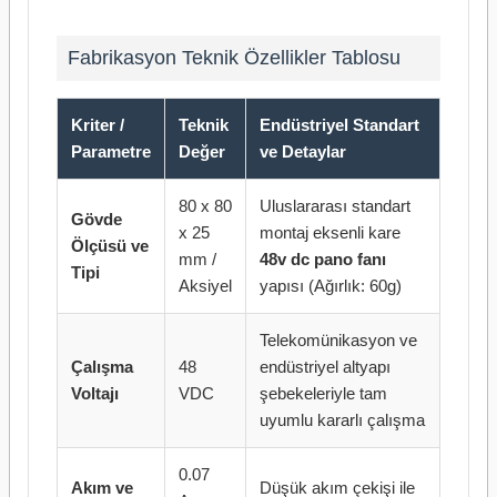
Fabrikasyon Teknik Özellikler Tablosu
Kriter /
Teknik
Endüstriyel Standart
Parametre
Değer
ve Detaylar
80 x 80
Uluslararası standart
Gövde
x 25
montaj eksenli kare
Ölçüsü ve
mm /
48v dc pano fanı
Tipi
Aksiyel
yapısı (Ağırlık: 60g)
Telekomünikasyon ve
Çalışma
48
endüstriyel altyapı
Voltajı
VDC
şebekeleriyle tam
uyumlu kararlı çalışma
0.07
Akım ve
Düşük akım çekişi ile