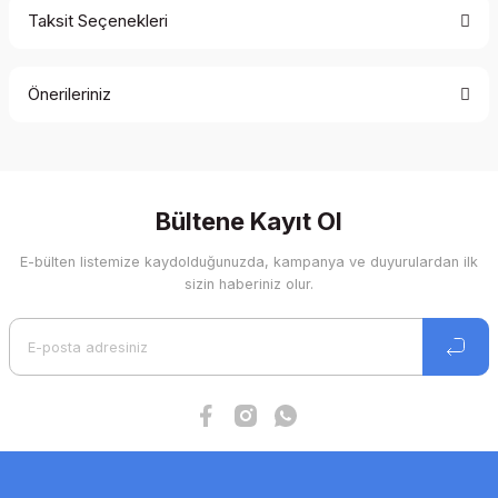
Taksit Seçenekleri
Bu ürüne ilk yorumu siz yapın!
Önerileriniz
Yorum Yaz
Bu ürünün fiyat bilgisi, resim, ürün açıklamalarında ve diğer
konularda yetersiz gördüğünüz noktaları öneri formunu
kullanarak tarafımıza iletebilirsiniz.
Görüş ve önerileriniz için teşekkür ederiz.
Bültene Kayıt Ol
E-bülten listemize kaydolduğunuzda, kampanya ve duyurulardan ilk
Ürün resmi kalitesiz, bozuk veya görüntülenemiyor.
sizin haberiniz olur.
Ürün açıklamasında eksik bilgiler bulunuyor.
Ürün bilgilerinde hatalar bulunuyor.
Ürün fiyatı diğer sitelerden daha pahalı.
Bu ürüne benzer farklı alternatifler olmalı.