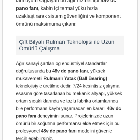
tam uyum sağlayan bu ağır hizmet tipi
48v dc
pano fanı
, kabin içi termal yükü hızla
uzaklaştırarak sistem güvenliğini ve komponent
ömrünü maksimuma çıkarır.
Çift Bilyalı Rulman Teknolojisi ile Uzun
Ömürlü Çalışma
Ağır sanayi şartları og endüstriyel standartlar
doğrultusunda bu
48v dc pano fanı
, yüksek
mukavemetli
Rulmanlı Yatak (Ball Bearing)
teknolojisiyle üretilmektedir. 7/24 kesintisiz çalışma
esasına göre tasarlanan bu mekanik altyapı, yüksek
ortam sıcaklıklarında ve tozlu fabrika ortamlarında
bile performans kaybı yaşamadan en kararlı
48v dc
pano fanı
deneyimini sunar. Projelerinizde uzun
ömürlü bir soğutma performansı elde etmek için bu
profesyonel
48v dc pano fanı
modelini güvenle
tercih edebilirsiniz.