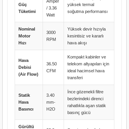
Amper
Güç
yüksek termal
/ 3.36
Tüketimi
soğutma performansı
Watt
Nominal
Yüksek devir hızıyla
3000
Motor
kesintisiz ve kararlı
RPM
Hızı
hava akışı
Kompakt kabinler ve
Hava
36.50
telekom altyapıları için
Debisi
CFM
ideal hacimsel hava
(Air Flow)
transferi
İnce gözenekli filtre
Statik
3.40
bezlerindeki direnci
Hava
mm-
rahatlıkla aşan statik
Basıncı
H2O
basınç gücü
Gürültü