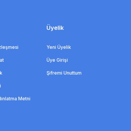
Üyelik
özleşmesi
Yeni Üyelik
at
Üye Girişi
ik
Şifremi Unuttum
i
dınlatma Metni