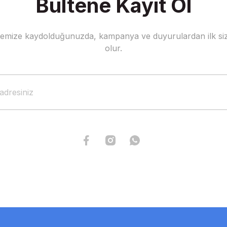
Bültene Kayıt Ol
stemize kaydolduğunuzda, kampanya ve duyurulardan ilk siz
Gönder
olur.