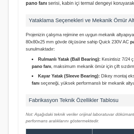
pano fanı
serisi, kabin içi termal dengeyi koruyar
Yataklama Seçenekleri ve Mekanik Ömür Alte
Projenizin çalışma rejimine en uygun mekanik altyapıy
80x80x25 mm gövde ölçüsüne sahip Quick 230V AC
p
sunulmaktadır:
Rulmanlı Yatak (Ball Bearing):
Kesintisiz 7/24 ç
pano fanı
, maksimum mekanik ömür için çift sızdırm
Kayar Yatak (Sleeve Bearing):
Dikey montaj ekse
fanı
seçeneği, yüksek performanslı bir mekanik altya
Fabrikasyon Teknik Özellikler Tablosu
Not: Aşağıdaki teknik veriler orijinal laboratuvar döküman
performans aralıklarını göstermektedir.