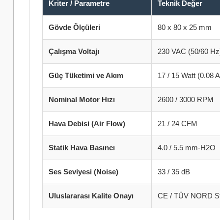
Kriter / Parametre
Teknik Değer
Gövde Ölçüleri
80 x 80 x 25 mm
Çalışma Voltajı
230 VAC (50/60 Hz
Güç Tüketimi ve Akım
17 / 15 Watt (0.08 A
Nominal Motor Hızı
2600 / 3000 RPM
Hava Debisi (Air Flow)
21 / 24 CFM
Statik Hava Basıncı
4.0 / 5.5 mm-H2O
Ses Seviyesi (Noise)
33 / 35 dB
Uluslararası Kalite Onayı
CE / TÜV NORD St