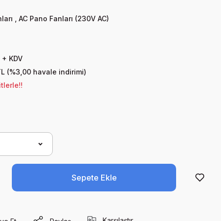
ları
,
AC Pano Fanları (230V AC)
 + KDV
L (%3,00 havale indirimi)
lerle!!
Sepete Ekle
Karşılaştır