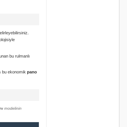
rleyebilirsiniz.
lojisiyle
unan bu rulmanlı
miş bu ekonomik
pano
nı
modelinin