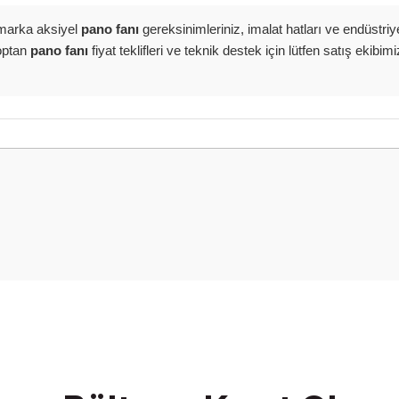
arka aksiyel
pano fanı
gereksinimleriniz, imalat hatları ve endüstriyel
Toptan
pano fanı
fiyat teklifleri ve teknik destek için lütfen satış ekibi
onularda yetersiz gördüğünüz noktaları öneri formunu kullanarak tarafımız
Bu ürüne ilk yorumu siz yapın!
Yorum Yaz