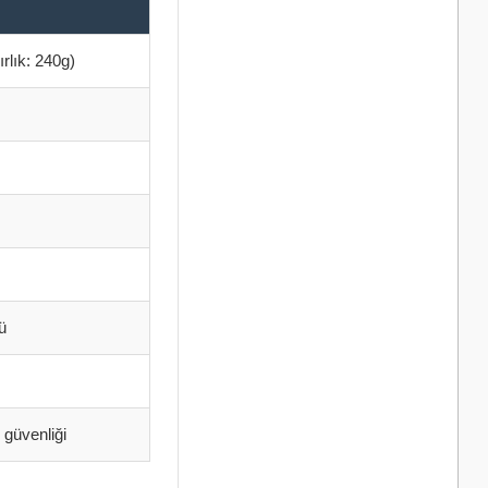
rlık: 240g)
ü
güvenliği