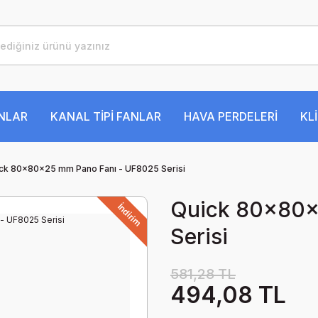
ANLAR
KANAL TİPİ FANLAR
HAVA PERDELERİ
KL
ck 80x80x25 mm Pano Fanı - UF8025 Serisi
Quick 80x80x
İndirim
Serisi
581,28 TL
494,08 TL