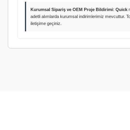
Kurumsal Sipariş ve OEM Proje Bildirimi:
Quick
m
adetli alımlarda kurumsal indirimlerimiz mevcuttur. 
iletişime geçiniz.
Bu ürünün fiyat bilgisi, resim, ürün açıklamalarında ve diğer k
Görüş ve önerileriniz için teşekkür ederiz.
Ürün resmi kalitesiz, bozuk veya görüntülenemiyor.
Ürün açıklamasında eksik bilgiler bulunuyor.
Ürün bilgilerinde hatalar bulunuyor.
Ürün fiyatı diğer sitelerden daha pahalı.
Bu ürüne benzer farklı alternatifler olmalı.