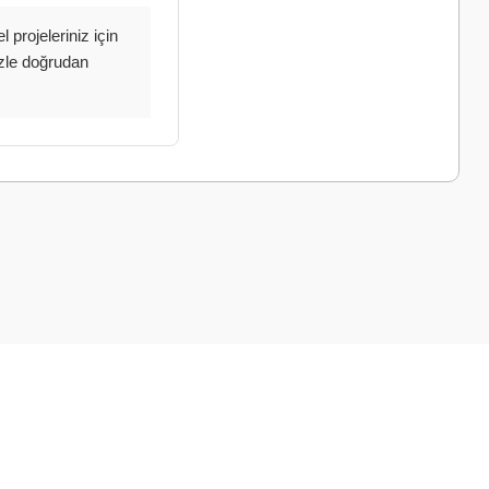
 projeleriniz için
mizle doğrudan
a iletebilirsiniz.