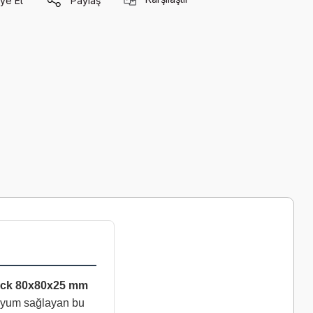
ye Et
Paylaş
ick 80x80x25 mm
m uyum sağlayan bu