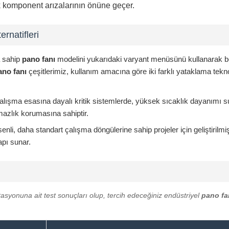
ak komponent arızalarının önüne geçer.
rnatifleri
a sahip
pano fanı
modelini yukarıdaki varyant menüsünü kullanarak beli
ano fanı
çeşitlerimiz, kullanım amacına göre iki farklı yataklama tekno
alışma esasına dayalı kritik sistemlerde, yüksek sıcaklık dayanımı s
azlık korumasına sahiptir.
nli, daha standart çalışma döngülerine sahip projeler için geliştiril
pı sunar.
tasyonuna ait test sonuçları olup, tercih edeceğiniz endüstriyel
pano fa