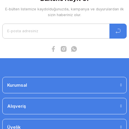
E-bülten listemize kaydolduğunuzda, kampanya ve duyurulardan ilk
Ürün resmi kalitesiz, bozuk veya görüntülenemiyor.
sizin haberiniz olur.
Ürün açıklamasında eksik bilgiler bulunuyor.
Ürün bilgilerinde hatalar bulunuyor.
Ürün fiyatı diğer sitelerden daha pahalı.
Bu ürüne benzer farklı alternatifler olmalı.
Gönder
Kurumsal
Alışveriş
Üyelik