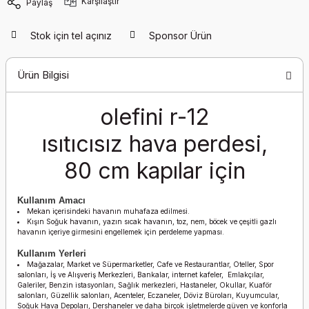
Karşılaştır
Paylaş
Stok için tel açınız
Sponsor Ürün
Ürün Bilgisi
olefini r-12
ısıtıcısız hava perdesi,
80 cm kapılar için
Kullanım Amacı
Mekan içerisindeki havanın muhafaza edilmesi.
Kışın Soğuk havanın, yazın sıcak havanın, toz, nem, böcek ve çeşitli gazlı
havanın içeriye girmesini engellemek için perdeleme yapması.
Kullanım Yerleri
Mağazalar, Market ve Süpermarketler, Cafe ve Restaurantlar, Oteller, Spor
salonları, İş ve Alışveriş Merkezleri, Bankalar, internet kafeler, Emlakçılar,
Galeriler, Benzin istasyonları, Sağlık merkezleri, Hastaneler, Okullar, Kuaför
salonları, Güzellik salonları, Acenteler, Eczaneler, Döviz Büroları, Kuyumcular,
Soğuk Hava Depoları, Dershaneler ve daha birçok işletmelerde güven ve konforla