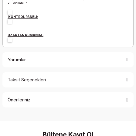
kullanılabilir.
KONTROL PANELİ:
UZAKTAN KUMANDA:
Yorumlar
Taksit Seçenekleri
Bu ürüne ilk yorumu siz yapın!
Önerileriniz
Yorum Yaz
Bu ürünün fiyat bilgisi, resim, ürün açıklamalarında ve diğer
konularda yetersiz gördüğünüz noktaları öneri formunu
kullanarak tarafımıza iletebilirsiniz.
Görüş ve önerileriniz için teşekkür ederiz.
Bültene Kayıt Ol