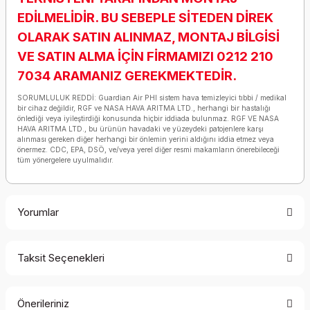
EDİLMELİDİR. BU SEBEPLE SİTEDEN DİREK
OLARAK SATIN ALINMAZ, MONTAJ BİLGİSİ
VE SATIN ALMA İÇİN FİRMAMIZI 0212 210
7034 ARAMANIZ GEREKMEKTEDİR.
SORUMLULUK REDDİ: Guardian Air PHI sistem hava temizleyici tıbbi / medikal
bir cihaz değildir, RGF ve NASA HAVA ARITMA LTD., herhangi bir hastalığı
önlediği veya iyileştirdiği konusunda hiçbir iddiada bulunmaz. RGF VE NASA
HAVA ARITMA LTD., bu ürünün havadaki ve yüzeydeki patojenlere karşı
alınması gereken diğer herhangi bir önlemin yerini aldığını iddia etmez veya
önermez. CDC, EPA, DSÖ, ve/veya yerel diğer resmi makamların önerebileceği
tüm yönergelere uyulmalıdır.
Yorumlar
Taksit Seçenekleri
Bu ürüne ilk yorumu siz yapın!
Önerileriniz