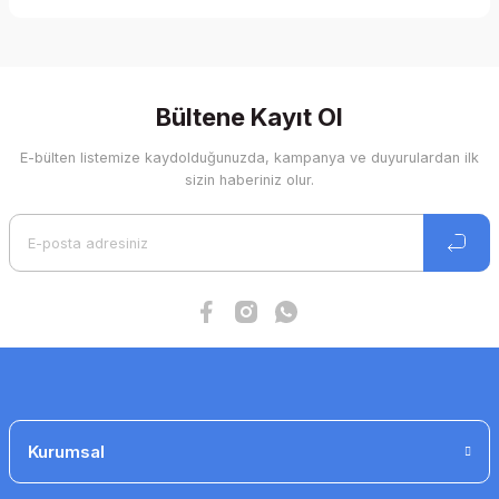
Yorum Yaz
Bu ürünün fiyat bilgisi, resim, ürün açıklamalarında ve diğer
konularda yetersiz gördüğünüz noktaları öneri formunu
kullanarak tarafımıza iletebilirsiniz.
Görüş ve önerileriniz için teşekkür ederiz.
Bültene Kayıt Ol
E-bülten listemize kaydolduğunuzda, kampanya ve duyurulardan ilk
Ürün resmi kalitesiz, bozuk veya görüntülenemiyor.
sizin haberiniz olur.
Ürün açıklamasında eksik bilgiler bulunuyor.
Ürün bilgilerinde hatalar bulunuyor.
Ürün fiyatı diğer sitelerden daha pahalı.
Bu ürüne benzer farklı alternatifler olmalı.
Gönder
Kurumsal