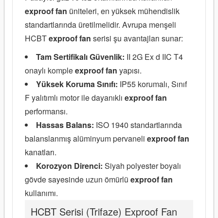
exproof fan
üniteleri, en yüksek mühendislik
standartlarında üretilmelidir. Avrupa menşeli
HCBT
exproof fan
serisi şu avantajları sunar:
Tam Sertifikalı Güvenlik:
II 2G Ex d IIC T4
onaylı komple
exproof fan
yapısı.
Yüksek Koruma Sınıfı:
IP55 korumalı, Sınıf
F yalıtımlı motor ile dayanıklı
exproof fan
performansı.
Hassas Balans:
ISO 1940 standartlarında
balanslanmış alüminyum pervaneli
exproof fan
kanatları.
Korozyon Direnci:
Siyah polyester boyalı
gövde sayesinde uzun ömürlü
exproof fan
kullanımı.
HCBT Serisi (Trifaze) Exproof Fan