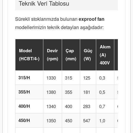
Teknik Veri Tablosu
Sürekli stoklarımızda bulunan
exproof fan
modellerimizin teknik detayları aşağıdadır:
Akım
Model
Devir
Çap
Güç
Ses
(A)
(HCBT/4-)
(rpm)
(mm)
(W)
dB(A)
400V
315/H
1330
315
125
0,3
55
355/H
1380
355
181
0,5
59
400/H
1340
400
283
0,7
62
450/H
1350
450
547
1,0
65