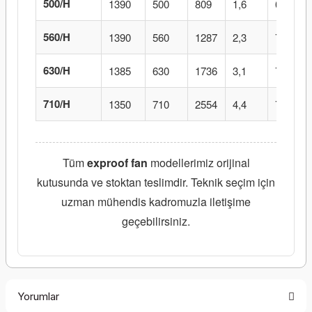
500/H
1390
500
809
1,6
68
560/H
1390
560
1287
2,3
70
630/H
1385
630
1736
3,1
73
710/H
1350
710
2554
4,4
74
Tüm
exproof fan
modellerimiz orijinal
kutusunda ve stoktan teslimdir. Teknik seçim için
uzman mühendis kadromuzla iletişime
geçebilirsiniz.
Yorumlar