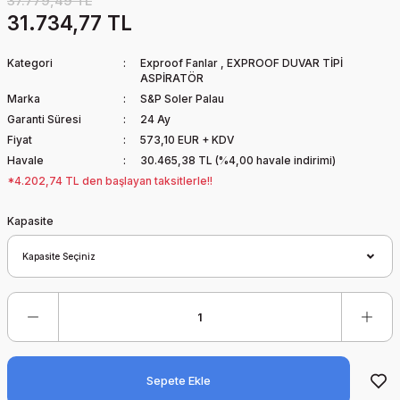
37.779,49 TL
31.734,77 TL
Kategori
Exproof Fanlar
,
EXPROOF DUVAR TİPİ
ASPİRATÖR
Marka
S&P Soler Palau
Garanti Süresi
24 Ay
Fiyat
573,10 EUR + KDV
Havale
30.465,38 TL (%4,00 havale indirimi)
*4.202,74 TL den başlayan taksitlerle!!
Kapasite
Sepete Ekle