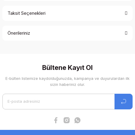
Taksit Seçenekleri
Bu ürüne ilk yorumu siz yapın!
Önerileriniz
Yorum Yaz
Bu ürünün fiyat bilgisi, resim, ürün açıklamalarında ve diğer
konularda yetersiz gördüğünüz noktaları öneri formunu
kullanarak tarafımıza iletebilirsiniz.
Görüş ve önerileriniz için teşekkür ederiz.
Bültene Kayıt Ol
E-bülten listemize kaydolduğunuzda, kampanya ve duyurulardan ilk
Ürün resmi kalitesiz, bozuk veya görüntülenemiyor.
sizin haberiniz olur.
Ürün açıklamasında eksik bilgiler bulunuyor.
Ürün bilgilerinde hatalar bulunuyor.
Ürün fiyatı diğer sitelerden daha pahalı.
Bu ürüne benzer farklı alternatifler olmalı.