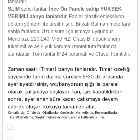
fanlardır.
SLIM
serisi fanlar
İnce Ön Panele sahip YÜKSEK
VERİMLİ banyo fanlarıdır.
Fanlar plastik enjeksiyon
döküm yöntemi ile üretilmiştir. Bilyalı Rulman motorlara
sahip fanlardır. Uzun süreli çalışmaya uygundur.
Monofaze 220-240, V-50 HZ, Class B, düşük enerji
tüketimli ve aşırı yük korumalı motor tüm fanlar da
standarttır. Tüm fanlar IP24 korumalı ve Class II sınıfıdır.
Zaman saatli (Timer) banyo fanlarıdır. Timer özelliği
sayesinde fanın durma süresini 5-30 dk arasında
ayarlayabilirsiniz, wc/banyonun ışığı ile paralel
olarak çalışmaya başlayan fan, ışık kapatıldıktan
sonra, ayarlanan süre kadar çalışmaya devam
ederek oluşan kokuyu tamamen atar.
Konutlarda, Ofislerde, Okullarda, Kreşlerde, Marketlerde, Restorantlarda,
Ticarethanelerde, Sağlık merkezlerinde güvenle kullanılabilirler.