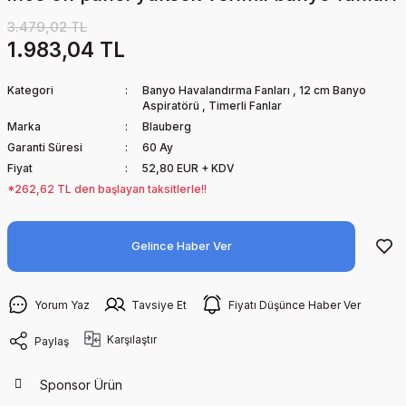
3.479,02 TL
1.983,04 TL
Kategori
Banyo Havalandırma Fanları
,
12 cm Banyo
Aspiratörü
,
Timerli Fanlar
Marka
Blauberg
Garanti Süresi
60 Ay
Fiyat
52,80 EUR + KDV
*262,62 TL den başlayan taksitlerle!!
Gelince Haber Ver
Yorum Yaz
Tavsiye Et
Fiyatı Düşünce Haber Ver
Karşılaştır
Paylaş
Sponsor Ürün