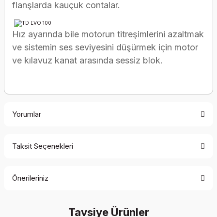
flanşlarda kauçuk contalar.
Hız ayarında
bile motorun titreşimlerini azaltmak
ve sistemin ses seviyesini düşürmek için
motor
ve kılavuz kanat arasında sessiz blok.
Yorumlar
Taksit Seçenekleri
Bu ürüne ilk yorumu siz yapın!
Önerileriniz
Yorum Yaz
Bu ürünün fiyat bilgisi, resim, ürün açıklamalarında ve diğer
Tavsiye Ürünler
konularda yetersiz gördüğünüz noktaları öneri formunu