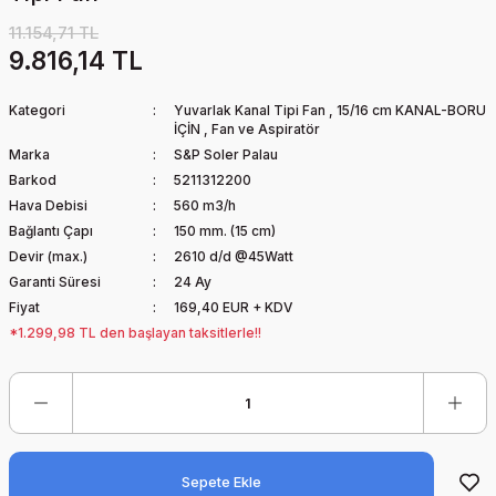
11.154,71 TL
9.816,14 TL
Kategori
Yuvarlak Kanal Tipi Fan
,
15/16 cm KANAL-BORU
İÇİN
,
Fan ve Aspiratör
Marka
S&P Soler Palau
Barkod
5211312200
Hava Debisi
560 m3/h
Bağlantı Çapı
150 mm. (15 cm)
Devir (max.)
2610 d/d @45Watt
Garanti Süresi
24 Ay
Fiyat
169,40 EUR + KDV
*1.299,98 TL den başlayan taksitlerle!!
Sepete Ekle