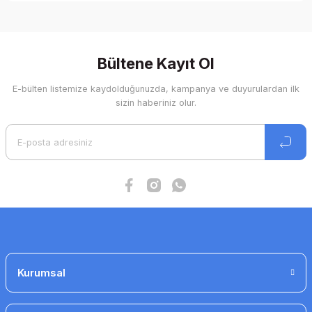
Bu ürünün fiyat bilgisi, resim, ürün açıklamalarında ve diğer
konularda yetersiz gördüğünüz noktaları öneri formunu
kullanarak tarafımıza iletebilirsiniz.
Görüş ve önerileriniz için teşekkür ederiz.
Bültene Kayıt Ol
E-bülten listemize kaydolduğunuzda, kampanya ve duyurulardan ilk
Ürün resmi kalitesiz, bozuk veya görüntülenemiyor.
sizin haberiniz olur.
Ürün açıklamasında eksik bilgiler bulunuyor.
Ürün bilgilerinde hatalar bulunuyor.
Ürün fiyatı diğer sitelerden daha pahalı.
Bu ürüne benzer farklı alternatifler olmalı.
Gönder
Kurumsal