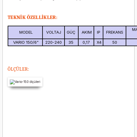
TEKNİK ÖZELLİKLER:
MA
MODEL
VOLTA
J
GÜÇ
AKIM
IP
FREKANS
VARIO 150/6"
220-240
35
0,17
X4
50
ÖLÇÜLER: