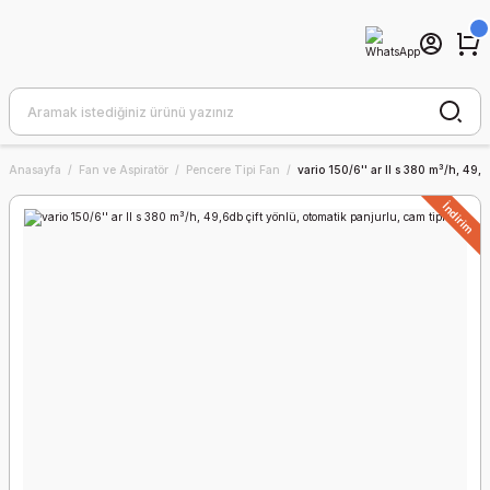
Anasayfa
Fan ve Aspiratör
Pencere Tipi Fan
vario 150/6'' ar ll s 380 m³/h, 49,6
İndirim