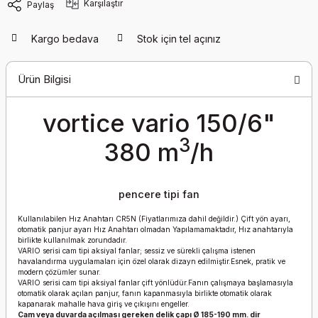
Karşılaştır
Paylaş
Kargo bedava
Stok için tel açınız
Ürün Bilgisi
vortice vario 150/6"
3
380 m
/h
pencere tipi fan
Kullanılabilen Hız Anahtarı CR5N (Fiyatlarımıza dahil değildir.) Çift yön ayarı,
otomatik panjur ayarı Hız Anahtarı olmadan Yapılamamaktadır, Hız anahtarıyla
birlikte kullanılmak zorundadır.
VARIO serisi cam tipi aksiyal fanlar; sessiz ve sürekli çalışma istenen
havalandırma uygulamaları için özel olarak dizayn edilmiştir.Esnek, pratik ve
modern çözümler sunar.
VARIO serisi cam tipi aksiyal fanlar çift yönlüdür.Fanın çalışmaya başlamasıyla
otomatik olarak açılan panjur, fanın kapanmasıyla birlikte otomatik olarak
kapanarak mahalle hava giriş ve çıkışını engeller.
Cam veya duvarda açılması gereken delik çapı Ø 185-190 mm. dir