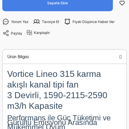
Sepete Ekle
Yorum Yaz
Tavsiye Et
Fiyatı Düşünce Haber Ver
Karşılaştır
Paylaş
Ürün Bilgisi
Vortice Lineo 315 karma
akışlı kanal tipi fan
3 Devirli, 1590-2115-2590
m3/h Kapasite
Performans ile Güç Tüketimi ve
Gürültü Emisyonu Arasında
Mükemmel Uyum