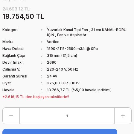
24.693,12 TL
19.754,50 TL
Kategori
Yuvarlak Kanal Tipi Fan
,
31 cm KANAL-BORU
İÇİN
,
Fan ve Aspiratör
Marka
Vortice
Hava Debisi
1590-2115-2590 m3/h @ 0Pa
Bağlantı Çapı
315 mm (31,5 cm)
Devir (max.)
2690
Çalışma V.
220-240 V. 50 Hz
Garanti Süresi
24 Ay
Fiyat
375,00 EUR + KDV
Havale
18.766,77 TL (%5,00 havale indirimi)
*2.616,15 TL den başlayan taksitlerle!!