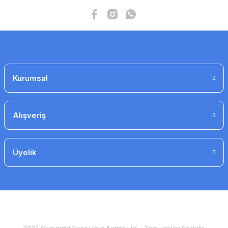
Gönder
alufleks ø315- 10 mt. izolesiz fleks kanal
1.853 TL
Kurumsal
1.390 TL
Alışveriş
Üyelik