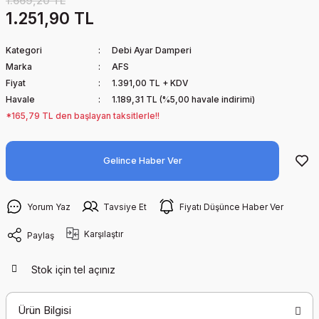
1.669,20 TL
1.251,90 TL
Kategori
Debi Ayar Damperi
Marka
AFS
Fiyat
1.391,00 TL + KDV
Havale
1.189,31 TL (%5,00 havale indirimi)
*165,79 TL den başlayan taksitlerle!!
Gelince Haber Ver
Yorum Yaz
Tavsiye Et
Fiyatı Düşünce Haber Ver
Karşılaştır
Paylaş
Stok için tel açınız
Ürün Bilgisi