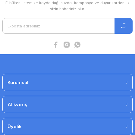
E-bülten listemize kaydolduğunuzda, kampanya ve duyurulardan ilk
Ürün resmi kalitesiz, bozuk veya görüntülenemiyor.
sizin haberiniz olur.
Ürün açıklamasında eksik bilgiler bulunuyor.
Ürün bilgilerinde hatalar bulunuyor.
Ürün fiyatı diğer sitelerden daha pahalı.
Bu ürüne benzer farklı alternatifler olmalı.
Gönder
Kurumsal
Alışveriş
Üyelik