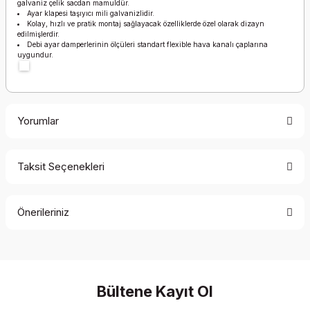
galvaniz çelik sacdan mamuldür.
Ayar klapesi taşıyıcı mili galvanizlidir.
Kolay, hızlı ve pratik montaj sağlayacak özelliklerde özel olarak dizayn
edilmişlerdir.
Debi ayar damperlerinin ölçüleri standart flexible hava kanalı çaplarına
uygundur.
Yorumlar
Taksit Seçenekleri
Bu ürüne ilk yorumu siz yapın!
Önerileriniz
Yorum Yaz
Bu ürünün fiyat bilgisi, resim, ürün açıklamalarında ve diğer
konularda yetersiz gördüğünüz noktaları öneri formunu
kullanarak tarafımıza iletebilirsiniz.
Görüş ve önerileriniz için teşekkür ederiz.
Bültene Kayıt Ol