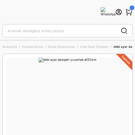
Anasayfa
Havalandırma
Kanal Ekipmanları
Debi Ayar Damperi
debi ayar dam
İndirim