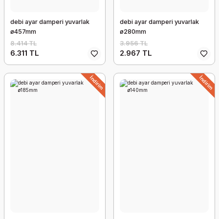
debi ayar damperi yuvarlak
debi ayar damperi yuvarlak
ø457mm
ø280mm
8.414 TL
3.956 TL
6.311 TL
2.967 TL
İndirim
İndirim