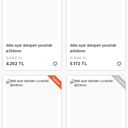
debi ayar damperi yuvarlak
debi ayar damperi yuvarlak
ø356mm
ø406mm
5.669 TL
6.896 TL
4.252 TL
5.172 TL
Tükendi
İndirim