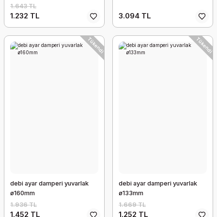
1.643 TL
1.232 TL
3.094 TL
Tükendi
Tükendi
debi ayar damperi yuvarlak
debi ayar damperi yuvarlak
ø160mm
ø133mm
1.936 TL
1.669 TL
1.452 TL
1.252 TL