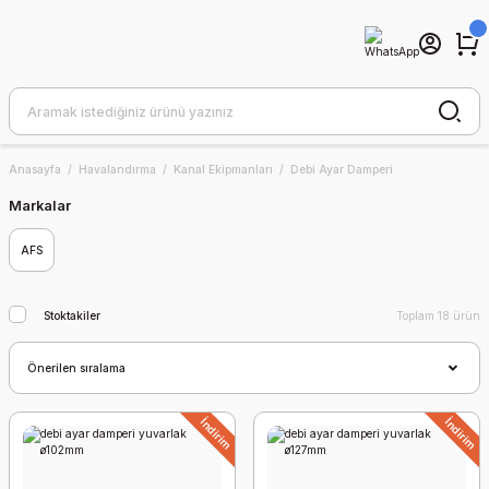
Anasayfa
Havalandırma
Kanal Ekipmanları
Debi Ayar Damperi
Markalar
AFS
Stoktakiler
Toplam 18 ürün
İndirim
İndirim