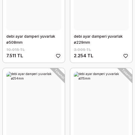
debi ayar damperi yuvarlak
debi ayar damperi yuvarlak
ø508mm
ø229mm
10.015 TL
3.005 TL
7.511 TL
2.254 TL
Tükendi
Tükendi