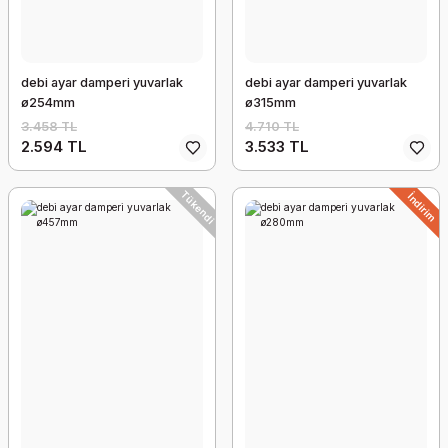
debi ayar damperi yuvarlak
debi ayar damperi yuvarlak
ø254mm
ø315mm
3.458 TL
4.710 TL
2.594 TL
3.533 TL
Tükendi
İndirim