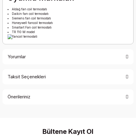
Aldağ fan coil termostatı
Daikin fan coil termostatı
Siemens fan coil termostatı
Honeywell fancoil termostatı
Smallart Fan coil termostatı
TR 110 M model
Yorumlar
Taksit Seçenekleri
Bu ürüne ilk yorumu siz yapın!
Önerileriniz
Yorum Yaz
Bu ürünün fiyat bilgisi, resim, ürün açıklamalarında ve diğer
konularda yetersiz gördüğünüz noktaları öneri formunu
kullanarak tarafımıza iletebilirsiniz.
Görüş ve önerileriniz için teşekkür ederiz.
Bültene Kayıt Ol