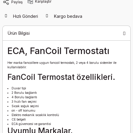
Karşılaştır
Paylaş
Hızlı Gönderi
Kargo bedava
Ürün Bilgisi
ECA, FanCoil Termostatı
Her marka fancoillere uygun fancoil termostatı, 2 veya 4 borulu sistemler ile
kullanılabilir.
FanCoil Termostat özellikleri.
Duvar tipi
2 Borulu bağlantı
4 Borulu bağlantı
3 hızlı fan seçimi
Sıcak soğuk seçimi
on - off konumu
Elektro mekanik sıcaklık kontrolü
CE belgeli
ECA güvencesi ve garantisi
Uyumlu Markalar.