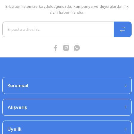
E-bülten listemize kaydolduğunuzda, kampanya ve duyurulardan ilk
Ürün resmi kalitesiz, bozuk veya görüntülenemiyor.
sizin haberiniz olur.
Ürün açıklamasında eksik bilgiler bulunuyor.
Ürün bilgilerinde hatalar bulunuyor.
Ürün fiyatı diğer sitelerden daha pahalı.
Bu ürüne benzer farklı alternatifler olmalı.
Gönder
Kurumsal
Alışveriş
Üyelik