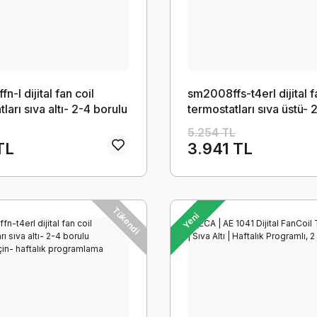
-l dijital fan coil
sm2008ffs-t4erl dijital f
ları sıva altı- 2-4 borulu
termostatları sıva üstü- 
r için
borulu fancoiller için- ha
5.254 TL
programlama özellikli
TL
3.941 TL
Tükendi
Yeni