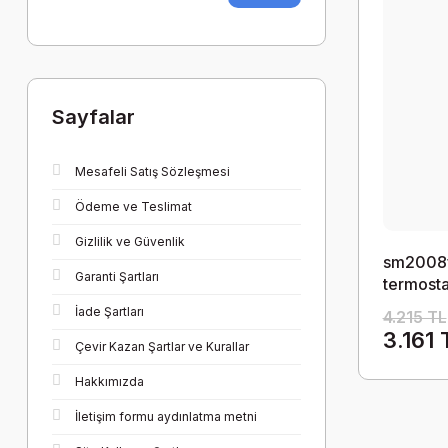
Sayfalar
Mesafeli Satış Sözleşmesi
Ödeme ve Teslimat
Gizlilik ve Güvenlik
sm2008ffn
Garanti Şartları
termostat
fancoille
İade Şartları
4.215 TL
programl
3.161 
Çevir Kazan Şartlar ve Kurallar
Hakkımızda
İletişim formu aydınlatma metni