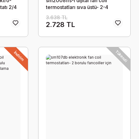
ktro-
sm2008ffs-l dijital fan coil
atı 2/4
termostatları sıva üstü- 2-4
ur
borulu fancoiller için
3.638 TL
2.728 TL
Tükendi
İndirim