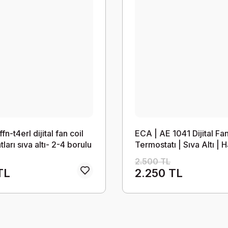
-t4erl dijital fan coil
ECA | AE 1041 Dijital Fa
ları sıva altı- 2-4 borulu
Termostatı | Sıva Altı | H
r için- haftalık
Programlı, 2 / 4 Borulu
2.500 TL
ama özellikli
TL
2.250 TL