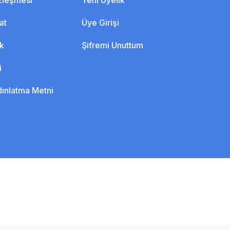
özleşmesi
Yeni Üyelik
at
Üye Girişi
ik
Şifremi Unuttum
i
dınlatma Metni