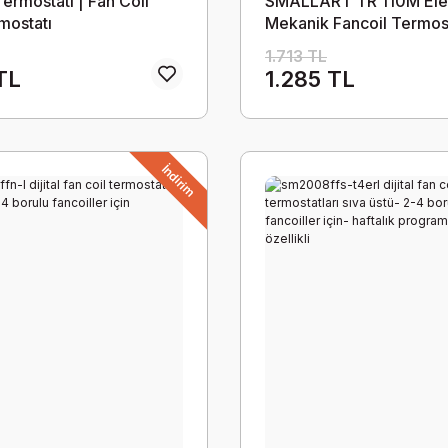
Termostatı | Fan Coil
SMALLART TR 110M Ele
mostatı
Mekanik Fancoil Termost
Borulu Fancoile Uygund
1.713 TL
TL
1.285 TL
İndirim