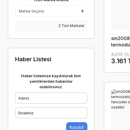
Tüm Markalar
sm2008ffn
termostat
fancoille
4.215 TL
Haber Listesi
3.161 
Haber listemize kaydolarak tüm
yeniliklerden haberdar
olabilirsiniz.
Kaydol!