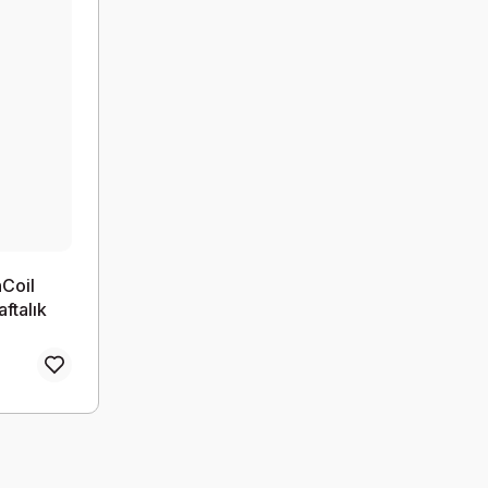
nCoil
aftalık