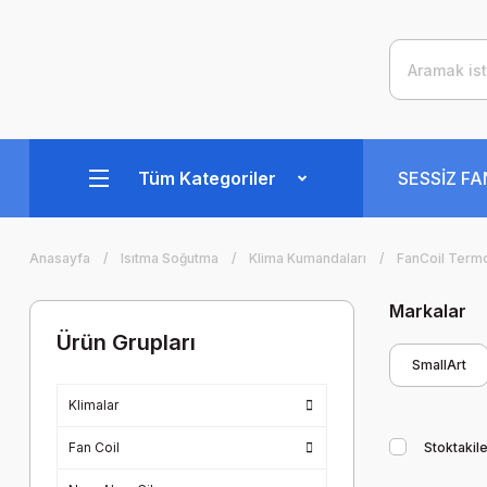
Tüm Kategoriler
SESSİZ F
Anasayfa
Isıtma Soğutma
Klima Kumandaları
FanCoil Termo
Markalar
Ürün Grupları
SmallArt
Klimalar
Fan Coil
Stoktakile