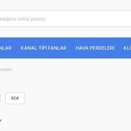
ANLAR
KANAL TİPİ FANLAR
HAVA PERDELERİ
KL
statları
ECA
r