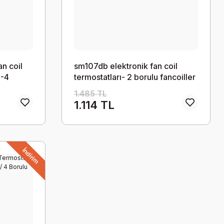
an coil
sm107db elektronik fan coil
2-4
termostatları- 2 borulu fancoiller
ftalık
için
1.485 TL
1.114 TL
İndirim