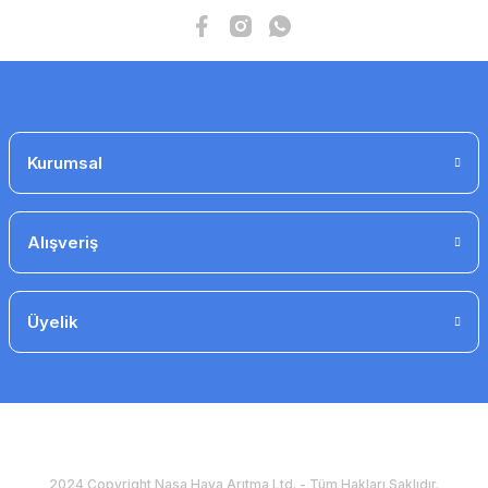
Gönder
alufleks ø254- 10 mt. izolesiz fleks kanal
Kurumsal
1.510 TL
1.133 TL
Alışveriş
Üyelik
2024 Copyright Nasa Hava Arıtma Ltd. - Tüm Hakları Saklıdır.