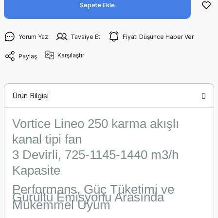
Sepete Ekle
Yorum Yaz
Tavsiye Et
Fiyatı Düşünce Haber Ver
Karşılaştır
Paylaş
Ürün Bilgisi
Vortice
Lineo 250 karma akışlı
kanal tipi fan
3 Devirli, 725-1145-1440 m3/h
Kapasite
Performans, Güç Tüketimi ve
Gürültü Emisyonu Arasında
Mükemmel Uyum