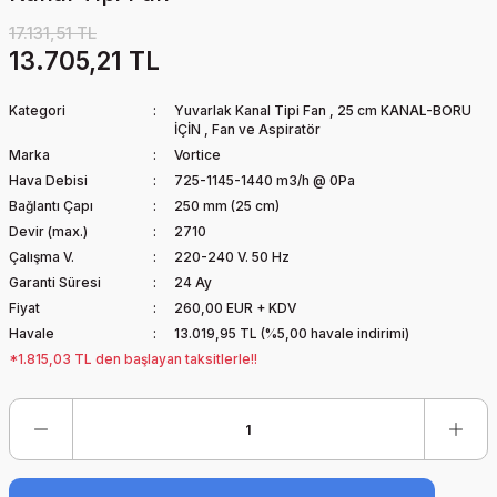
17.131,51 TL
13.705,21 TL
Kategori
Yuvarlak Kanal Tipi Fan
,
25 cm KANAL-BORU
İÇİN
,
Fan ve Aspiratör
Marka
Vortice
Hava Debisi
725-1145-1440 m3/h @ 0Pa
Bağlantı Çapı
250 mm (25 cm)
Devir (max.)
2710
Çalışma V.
220-240 V. 50 Hz
Garanti Süresi
24 Ay
Fiyat
260,00 EUR + KDV
Havale
13.019,95 TL (%5,00 havale indirimi)
*1.815,03 TL den başlayan taksitlerle!!