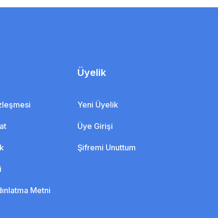
Üyelik
özleşmesi
Yeni Üyelik
at
Üye Girişi
ik
Şifremi Unuttum
i
dınlatma Metni