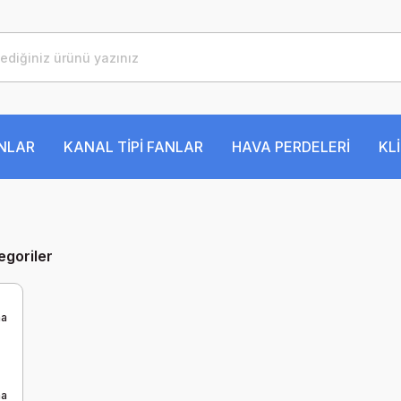
ANLAR
KANAL TİPİ FANLAR
HAVA PERDELERİ
KL
tegoriler
ma