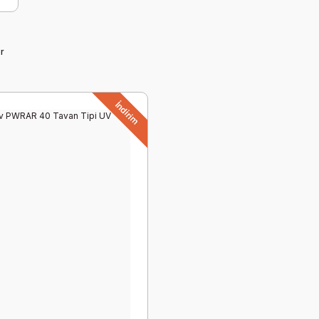
r
İndirim