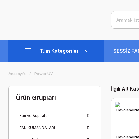
Tüm Kategoriler
SESSİZ F
Anasayfa
Power UV
İlgili Alt Ka
Ürün Grupları
Fan ve Aspiratör
FAN KUMANDALARI
Havalandır